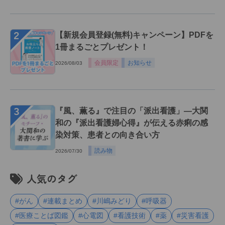
２
【新規会員登録(無料)キャンペーン】PDFを
1冊まるごとプレゼント！
会員限定
お知らせ
2026/08/03
３
『風、薫る』で注目の「派出看護」―大関
和の『派出看護婦心得』が伝える赤痢の感
染対策、患者との向き合い方
読み物
2026/07/30
人気のタグ
#がん
#連載まとめ
#川嶋みどり
#呼吸器
#医療ことば図鑑
#心電図
#看護技術
#薬
#災害看護