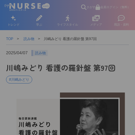
さがす
会員ログイン（無料）
トレンド
学ぶ
ライフスタイル
メディア
用語・資料
TOP
読み物
川嶋みどり 看護の羅針盤 第97回
2025/04/07
読み物
川嶋みどり 看護の羅針盤 第97回
#川嶋みどり