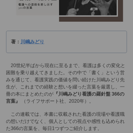
著：
川嶋みどり
20世紀半ばから現在に至るまで、看護は多くの変化と
困難を乗り越えてきました。その中で「書く」という営
みを通じて、看護実践の価値を問い続けた川嶋みどり先
生が、これまでの経験と想いを綴った言葉を厳選し、一
冊の本にまとめたのが
『川嶋みどり看護の羅針盤 366の
言葉』
（ライフサポート社、2020年）。
この連載では、本書に収載された看護の現場や看護職
の想いだけでなく、個人としての視点や感性も込められ
た366の言葉を、毎日1つずつご紹介します。