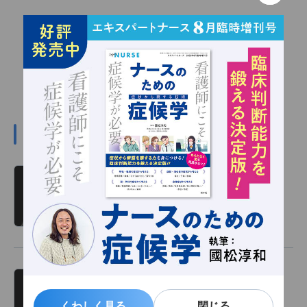
#川嶋みどりの関連記事
川嶋みどり 看護の羅針盤 第366回
読み物
2026/01/01
川嶋みどり 看護の羅針盤 第365回
読み物
2025/12/31
くわしく見る
くわしく見る
閉じる
閉じる