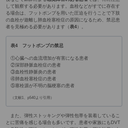
して観察する必要があります。血栓などがすでに存在す
る場合は、フットポンプを用いた圧迫を行うことで下肢
の血栓が遊離し肺血栓塞栓症の原因になるため、禁忌患
者を見極める必要があります（
表4
）。
表4 フットポンプの禁忌
①心臓への血流増加が有害になる患者
②深部静脈血栓症の患者
③血栓性静脈炎の患者
④肺血栓塞栓症の患者
⑤塞栓源が不明の脳梗塞の患者
（文献1、p540より引用）
また、弾性ストッキングや弾性包帯を装着しているこ
とに苦痛を感じる場合も多いです。患者や家族にもDVT