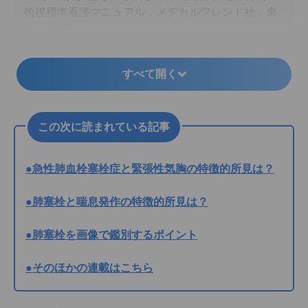
術後標準看護マニュアル．メヂカルフレンド社，東
京，2007．
3．落合慈之 監修，下出真法 編：整形外科疾患ビジ
ュアルブック．学研メディカル秀潤社，東京，
すべて開く
2012．
この次に読まれている記事
●急性肺血栓塞栓症と緊張性気胸の特徴的所見は？
●肺塞栓と喘息発作の特徴的所見は？
●肺塞栓を画像で鑑別するポイント
●そのほかの連載はこちら