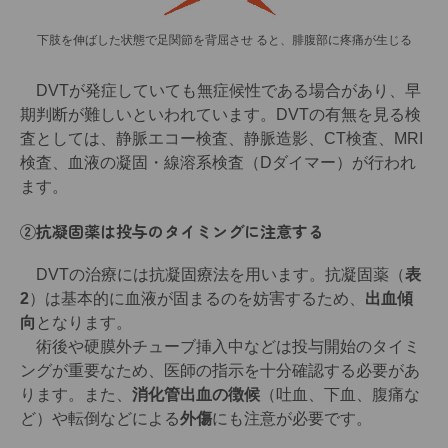
下肢を伸ばした状態で足関節を背屈させ ると、腓腹部に疼痛が生じる
DVTが発症していても無症候性である場合があり、早
期判断が難しいといわれています。DVTの有無を見る検
査としては、静脈エコー検査、静脈造影、CT検査、MRI
検査、血液の凝固・線溶系検査（Dダイマー）が行われ
ます。
②抗凝固薬は投与のタイミングに注意する
DVTの治療には抗凝固療法を用います。抗凝固薬（
表
2
）は基本的に血液が固まるのを妨害するため、
出血傾
向
となります。
術後や硬膜外チューブ挿入中などは投与開始のタイミ
ングが重要なため、医師の指示を十分確認する必要があ
ります。また、
消化管出血の徴候
（吐血、下血、腹痛な
ど）や転倒などによる
外傷
にも注意が必要です。