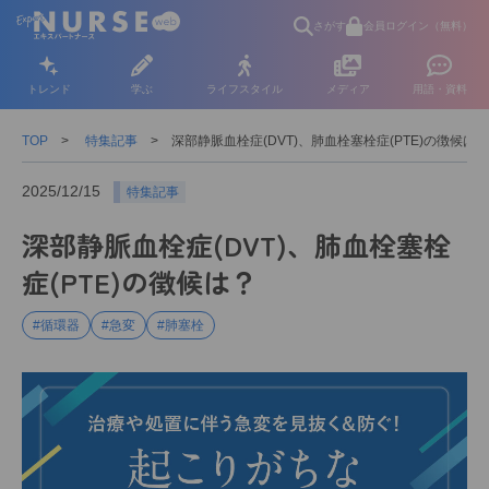
さがす
会員ログイン（無料）
トレンド
学ぶ
ライフスタイル
メディア
用語・資料
TOP
特集記事
深部静脈血栓症(DVT)、肺血栓塞栓症(PTE)の徴候は？
2025/12/15
特集記事
深部静脈血栓症(DVT)、肺血栓塞栓
症(PTE)の徴候は？
#循環器
#急変
#肺塞栓