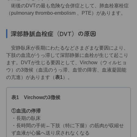
術後のDVTの最も危険な合併症として、肺血栓塞栓症
（pulmonary thrombo-embolism 、PTE）があります。
深部静脈血栓症（DVT）の原因
安静臥床が長期にわたるなどさまざまな要因により、
下肢の血流がうっ滞して深部静脈に血栓が生じて起こり
ます。DVTが生じる要因として、Virchow（ウィルヒョ
ウ）の3徴候（血流のうっ滞、血管の障害、血液凝固能
の亢進）があります（
表1
）。
表1 Virchowの3徴候
①血流の停滞
・長期の臥床
・長時間の手術←下肢（特に下腿）の筋肉が収縮せ
ず血液が心臓へ送り戻されなくなる