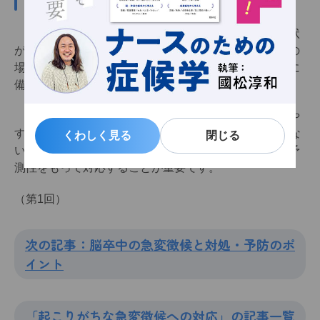
肺血栓塞栓症では、胸痛や呼吸困難、血痰などの症状
が出ます。なかには軽い胸痛や息苦しさを訴える程度の
場合もあるため、症状には特に注意し、万が一の場合に
備えておくことが必要です。
術後の最初の歩行や移乗では肺血栓塞栓症を発症しや
すいため、歩行の前には下肢の腫脹など、DVT徴候がな
くわしく見る
くわしく見る
閉じる
閉じる
いかを確認したうえで医師または看護師が付き添い、予
測性をもって対応することが重要です。
（第1回）
次の記事：脳卒中の急変徴候と対処・予防のポ
イント
「起こりがちな急変徴候への対応」の記事一覧