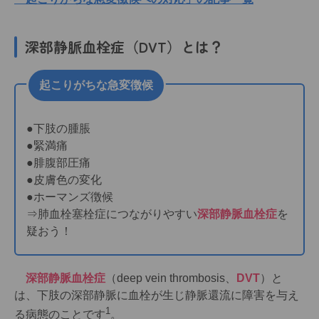
深部静脈血栓症（DVT）とは？
起こりがちな急変徴候
●下肢の腫脹
●緊満痛
●腓腹部圧痛
●皮膚色の変化
●ホーマンズ徴候
⇒肺血栓塞栓症につながりやすい
深部静脈血栓症
を
疑おう！
深部静脈血栓症
（deep vein thrombosis、
DVT
）と
は、下肢の深部静脈に血栓が生じ静脈還流に障害を与え
1
る病態のことです
。