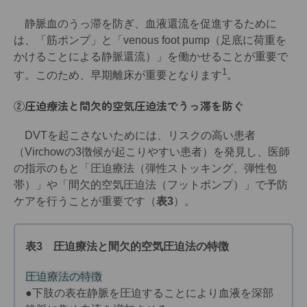
静脈血のうっ滞を防ぎ、血液還流を促進するために
は、「筋ポンプ」と「venous foot pump（足底に荷重を
かけることによる静脈還流）」を働かせることが重要で
1
す。このため、早期離床が重要となります
。
②圧迫療法と間欠的空気圧迫法でうっ滞を防ぐ
DVTを起こさないためには、リスクの高い患者
（Virchowの3徴候が起こりやすい患者）を発見し、医師
の指示のもと「圧迫療法（弾性ストッキング、弾性包
帯）」や「間欠的空気圧迫法（フットポンプ）」で予防
ケアを行うことが重要です（
表3
）。
表3 圧迫療法と間欠的空気圧迫法の特徴
圧迫療法の特徴
●下肢の表在静脈を圧迫することにより血液を深部