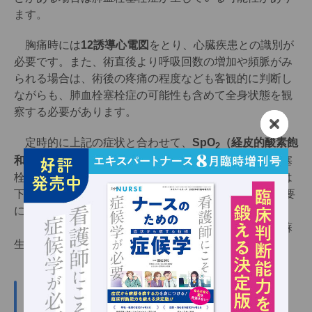
ます。
胸痛時には
12誘導心電図
をとり、心臓疾患との識別が
必要です。また、術直後より呼吸回数の増加や頻脈がみ
られる場合は、術後の疼痛の程度なども客観的に判断し
ながらも、肺血栓塞栓症の可能性も含めて全身状態を観
察する必要があります。
定時的に上記の症状と合わせて、
SpO
（経皮的酸素飽
2
和度）
を測定します。酸素濃度の低下があれば肺血栓塞
栓症を疑い、
抗凝固療法
を行います。広範囲なものでは
下
大静脈フィルター
や
経皮的人工心肺 装置の装着
が必要
になる場合もあります。
突然の心停止により生じることもあり、この場合は蘇
生が最優先となります。
肺血栓塞栓症（PTE）予防・予測のポイン
ト