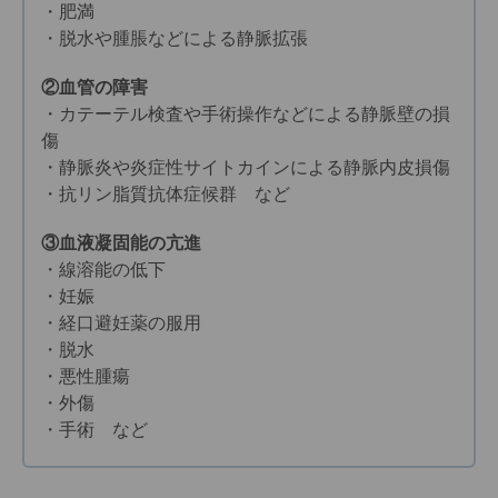
・肥満
・脱水や腫脹などによる静脈拡張
②血管の障害
・カテーテル検査や手術操作などによる静脈壁の損
傷
・静脈炎や炎症性サイトカインによる静脈内皮損傷
・抗リン脂質抗体症候群 など
③血液凝固能の亢進
・線溶能の低下
・妊娠
・経口避妊薬の服用
・脱水
・悪性腫瘍
・外傷
・手術 など