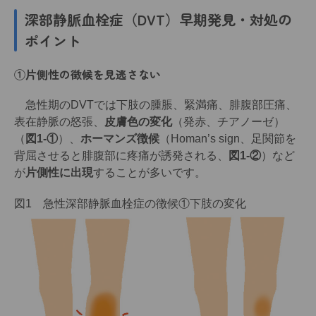
深部静脈血栓症（DVT）早期発見・対処の
ポイント
①片側性の徴候を見逃さない
急性期のDVTでは下肢の腫脹、緊満痛、腓腹部圧痛、
表在静脈の怒張、
皮膚色の変化
（発赤、チアノーゼ）
（
図1-①
）、
ホーマンズ徴候
（Homan’s sign、足関節を
背屈させると腓腹部に疼痛が誘発される、
図1-②
）など
が
片側性に出現
することが多いです。
図1 急性深部静脈血栓症の徴候①下肢の変化