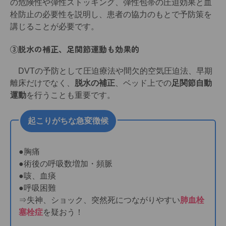
の危険性や弾性ストッキング、弾性包帯の圧迫効果と血
栓防止の必要性を説明し、患者の協力のもとで予防策を
講じることが必要です。
③脱水の補正、足関節運動も効果的
DVTの予防として圧迫療法や間欠的空気圧迫法、早期
離床だけでなく、
脱水の補正
、ベッド上での
足関節自動
運動
を行うことも重要です。
起こりがちな急変徴候
●胸痛
●術後の呼吸数増加・頻脈
●咳、血痰
●呼吸困難
⇒失神、ショック、突然死につながりやすい
肺血栓
塞栓症
を疑おう！