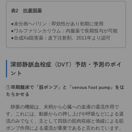
表2 抗凝固薬
●未分画ヘパリン：即効性があり初期に使用
●ワルファリンカリウム：内服薬で長期投与が可能
●合成Xa阻害薬：皮下注射剤。2011年より認可
深部静脈血栓症（DVT）予防・予測のポイ
ント
①早期離床で「筋ポンプ」と「venous foot pump」をは
たらかせる
静脈の機能は、末梢から心臓への血液の還流作用で
す。これには、動脈からの押し上げや呼吸などによる還
流のみでなく、主として四肢の筋肉収縮と弛緩による筋
ポンプ作用による還流が重要であると言われています。