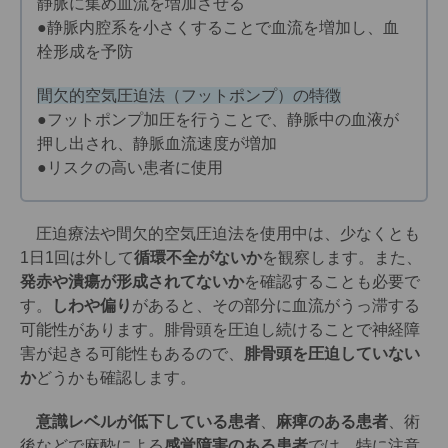
静脈に集め血流を増加させる
●静脈内腔系を小さくすることで血流を増加し、血
栓形成を予防
間欠的空気圧迫法（フットポンプ）の特徴
●フットポンプ加圧を行うことで、静脈中の血液が
押し出され、静脈血流速度が増加
●リスクの高い患者に使用
圧迫療法や間欠的空気圧迫法を使用中は、少なくとも
1日1回は外して
循環不全がないか
を観察します。また、
発赤や潰瘍が形成されてないか
を確認することも必要で
す。
しわや偏り
があると、その部分に血流がうっ滞する
可能性があります。腓骨頭を圧迫し続けることで神経障
害が起きる可能性もあるので、
腓骨頭を圧迫していない
か
どうかも確認します。
意識レベルが低下している患者
、
麻痺のある患者
、術
後などで麻酔による
感覚障害のある患者
では、特に注意