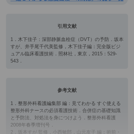
引用文献
1．木下佳子：深部静脈血栓症（DVT）の予防．坂本
すが、井手尾千代美監修，木下佳子編：完全版ビジ
ュアル臨床看護技術．照林社，東京，2015：529-
543．
参考文献
1．整形外科看護編集部 編：見てわかる すぐ使える
整形外科ナースの必須看護技術．合併症の基礎知識
と予防法、対処法を身につけよう．整形外科看護
2008年春季増刊号．
2．坂本すが 監修，小西敏郎，山元友子 編；術前・