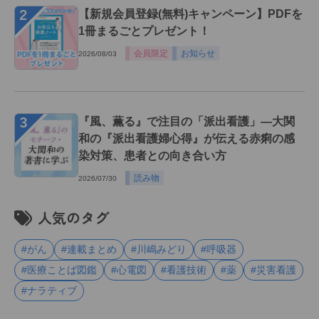
２
【新規会員登録(無料)キャンペーン】PDFを
1冊まるごとプレゼント！
会員限定
お知らせ
2026/08/03
３
『風、薫る』で注目の「派出看護」―大関
和の『派出看護婦心得』が伝える赤痢の感
染対策、患者との向き合い方
読み物
2026/07/30
人気のタグ
#がん
#連載まとめ
#川嶋みどり
#呼吸器
#医療ことば図鑑
#心電図
#看護技術
#薬
#災害看護
#ナラティブ