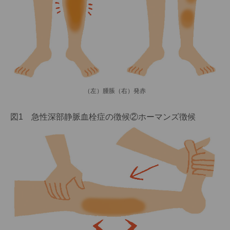
（左）腫脹（右）発赤
図1 急性深部静脈血栓症の徴候②ホーマンズ徴候