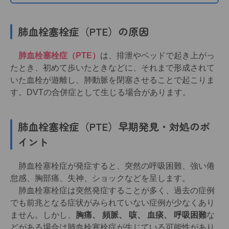
肺血栓塞栓症（PTE）の原因
肺血栓塞栓症（PTE）
は、排泄やベッドで起き上がっ
たとき、初めて歩いたときなどに、それまで形成されて
いた血栓が遊離し、肺動脈を閉塞させることで起こりま
す。DVTの合併症として生じる場合があります。
肺血栓塞栓症（PTE）早期発見・対処のポ
イント
肺血栓塞栓症が発症すると、突然の呼吸困難、強い倦
怠感、胸部痛、失神、ショックなどを呈します。
肺血栓塞栓症は突然発症することが多く、過去の症例
でも前兆となる症状がみられていない症例が少なくあり
ません。しかし、
胸痛、 頻脈、 咳、 血痰、 呼吸困難
な
どがある場合は肺血栓塞栓症が生じている可能性があり