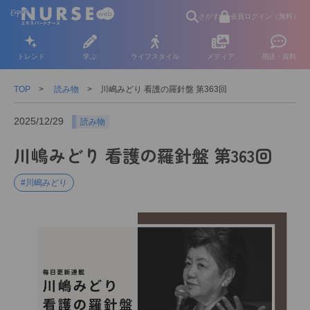
さがす
会員ログイン（無料）
トレンド
学ぶ
ライフスタイル
メディア
用語・資料
TOP
読み物
川嶋みどり 看護の羅針盤 第363回
2025/12/29
読み物
川嶋みどり 看護の羅針盤 第363回
#川嶋みどり