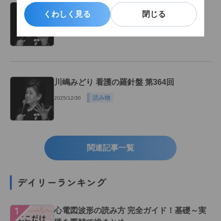
川嶋みどり 看護の羅針盤 第365回
くわしく見る
くわしく見る
閉じる
閉じる
読み物
2025/12/31
川嶋みどり 看護の羅針盤 第364回
読み物
2025/12/30
関連記事一覧
デイリーランキング
１
心電図波形の読み方 完全ガイド！基礎～実