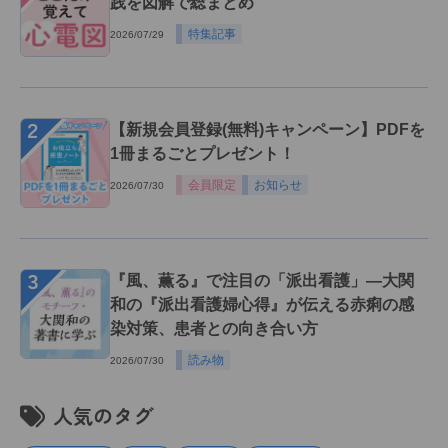
践を図解で総まとめ
特集記事
2026/07/29
２
【新規会員登録(無料)キャンペーン】PDFを
1冊まるごとプレゼント！
会員限定
お知らせ
2026/07/30
３
『風、薫る』で注目の「派出看護」―大関
和の『派出看護婦心得』が伝える赤痢の感
染対策、患者との向き合い方
読み物
2026/07/30
人気のタグ