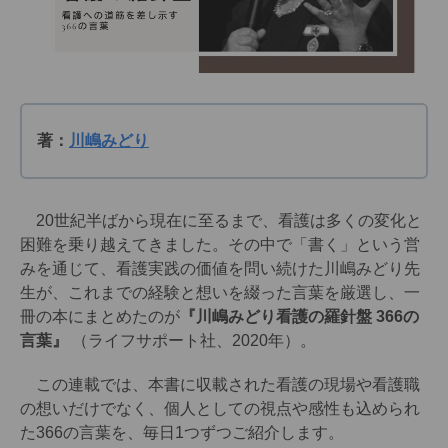
著：
川嶋みどり
20世紀半ばから現在に至るまで、看護は多くの変化と
困難を乗り越えてきました。その中で「書く」という営
みを通じて、看護実践の価値を問い続けた川嶋みどり先
生が、これまでの経験と想いを綴った言葉を厳選し、一
冊の本にまとめたのが
『川嶋みどり看護の羅針盤 366の
言葉』
（ライフサポート社、2020年）。
この連載では、本書に収載された看護の現場や看護職
の想いだけでなく、個人としての視点や感性も込められ
た366の言葉を、毎日1つずつご紹介します。