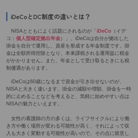
iDeCoとDC制度の違いとは？
NISAとともによく話題にされるのが「
iDeCo
（イデ
コ：
個人型確定拠出年金
）」。iDeCoは自分が拠出した
掛金を自分で運用し、資産を形成する年金制度です。掛
金は全額所得控除となり、本来課税される運用益に税金
がかかりません。また、年金として受け取るときにも税
制優遇があります。
iDeCoは60歳になるまで資金が引き出せないのが、
NISAと大きく違います。掛金の減額や増額、掛金を一時
的に止めることなどを考えると、気軽に始めやすい点は
NISAの魅力といえます。
女性の看護師の方の多くは、ライフサイクルにより働
き方や働く場所が変わる可能性が高く、それによって収
入も大きく変動する可能性が高いので、その点に留意し