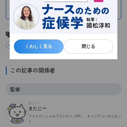
●そのほかの連載はこちら
関連タグ
#お金
くわしく見る
くわしく見る
閉じる
閉じる
この記事の関係者
監修
きたじー
きたじー
ファイナンシャルプランナー（FP）、キャリアコンサルタン
ト