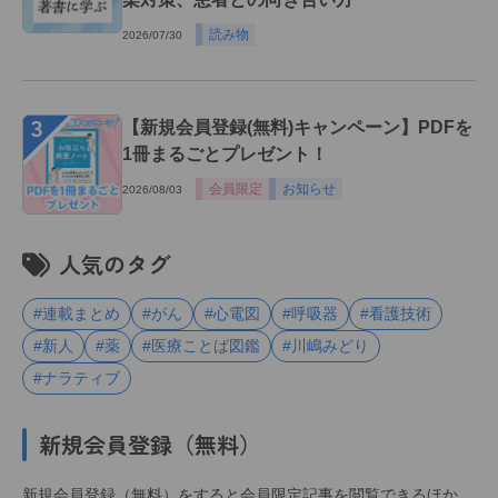
読み物
2026/07/30
３
【新規会員登録(無料)キャンペーン】PDFを
1冊まるごとプレゼント！
会員限定
お知らせ
2026/08/03
人気のタグ
#連載まとめ
#がん
#心電図
#呼吸器
#看護技術
#新人
#薬
#医療ことば図鑑
#川嶋みどり
#ナラティブ
新規会員登録（無料）
新規会員登録（無料）をすると会員限定記事を閲覧できるほか、