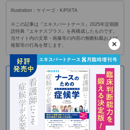
Illustration：ケイーゴ・K/PIXTA
※この記事は『エキスパートナース』2025年定期購
読特典『エキナスプラス』を再構成したものです。
当サイト内の文章・画像等の内容の無断転載および
複製等の行為を禁じます。
この記事を読んだ方におすすめ
●「ナースのためのお金の増やし方」の記事一覧
●夜勤ありナースが知っておきたい疲れと休みのエ
ビデンス
●患者さんからの入退院にかかわるお金の悩み、ど
う対応する？