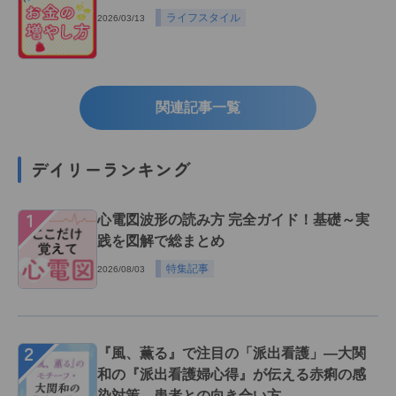
ライフスタイル
2026/03/13
関連記事一覧
デイリーランキング
１
心電図波形の読み方 完全ガイド！基礎～実
践を図解で総まとめ
特集記事
2026/08/03
２
『風、薫る』で注目の「派出看護」―大関
和の『派出看護婦心得』が伝える赤痢の感
染対策、患者との向き合い方