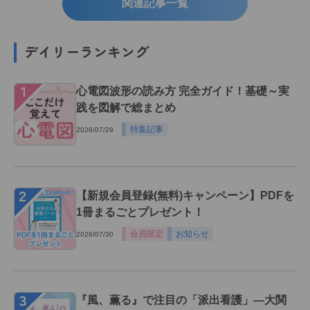
関連記事一覧
デイリーランキング
１
心電図波形の読み方 完全ガイド！基礎～実
践を図解で総まとめ
特集記事
2026/07/29
２
【新規会員登録(無料)キャンペーン】PDFを
1冊まるごとプレゼント！
会員限定
お知らせ
2026/07/30
３
『風、薫る』で注目の「派出看護」―大関