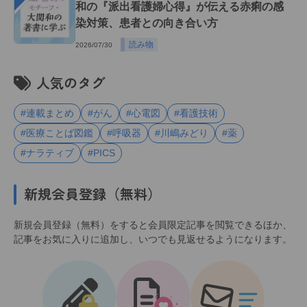
和の『派出看護婦心得』が伝える赤痢の感
染対策、患者との向き合い方
読み物
2026/07/30
人気のタグ
#連載まとめ
#がん
#心電図
#看護技術
#医療ことば図鑑
#呼吸器
#川嶋みどり
#薬
#ナラティブ
#PICS
新規会員登録（無料）
新規会員登録（無料）をすると会員限定記事を閲覧できるほか、
記事をお気に入りに追加し、いつでも見返せるようになります。