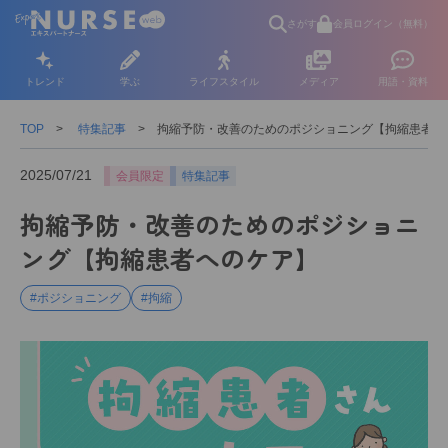
さがす
会員ログイン（無料）
トレンド
学ぶ
ライフスタイル
メディア
用語・資料
TOP
特集記事
拘縮予防・改善のためのポジショニング【拘縮患者へ
2025/07/21
会員限定
特集記事
拘縮予防・改善のためのポジショニ
ング【拘縮患者へのケア】
#ポジショニング
#拘縮