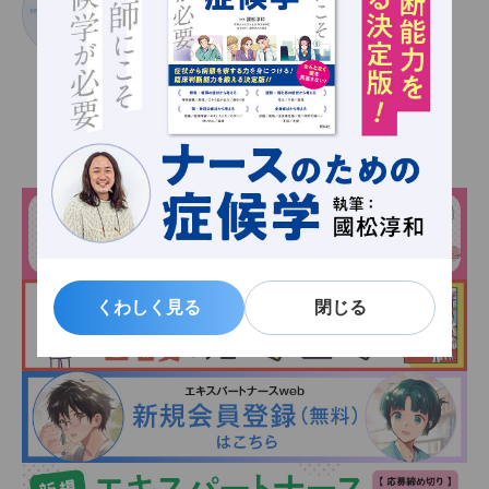
たなか ゆり
タナカユリ
くわしく見る
くわしく見る
閉じる
閉じる