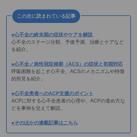
概況．
https://www.mhlw.go.jp/toukei/saikin/hw/k-iryohi/2
この次に読まれている記事
1/dl/data.pdf
（2025.4.18アクセス）
5．和歌山県：和歌山県地域医療構想（概要）．
https://www.pref.wakayama.lg.jp/prefg/050100/imu
●心不全の終末期の症状やケアを解説
ka/chikiiryokoso_d/fil/gaiyo.pdf
（2025.4.18ア
心不全のステージ分類、予後予測、治療とケアなど
クセス）
を紹介。
6．前掲書2：12．
7．Schiff GD，Fung S，Speroff T，et al．：
●心不全／急性冠症候群（ACS）の症状と初期対応
Decompensated heart failure：symptoms，patterns
呼吸困難を起こす心不全、ACSのメカニズムや特徴
of onset，and contributing factors．
Am J Med
的所見を紹介。
2003；114（8）：625-630．
8．宇都宮宏子：地域での取り組み② 出会いを前へ
●心不全患者へのACP支援のポイント
－退院支援から、ACPというアプローチの必要性
ACPに対する心不全患者の心理や、ACPの進め方な
へ．緩和ケア 2019；29（3）：235-239.
どを事例を交えて解説。
9．和歌山心不全アラート：和歌山心不全手帳．
●そのほかの連載記事はこちら