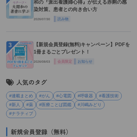
和の『派出看護婦心得』が伝える赤痢の感
染対策、患者との向き合い方
読み物
2026/07/30
３
【新規会員登録(無料)キャンペーン】PDFを
1冊まるごとプレゼント！
会員限定
お知らせ
2026/08/03
人気のタグ
#連載まとめ
#がん
#心電図
#呼吸器
#看護技術
#新人
#薬
#医療ことば図鑑
#川嶋みどり
#ナラティブ
新規会員登録（無料）