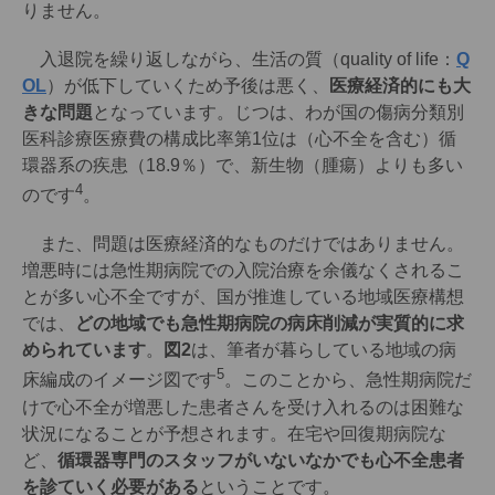
りません。
入退院を繰り返しながら、生活の質（quality of life：
Q
OL
）が低下していくため予後は悪く、
医療経済的にも大
きな問題
となっています。じつは、わが国の傷病分類別
医科診療医療費の構成比率第1位は（心不全を含む）循
環器系の疾患（18.9％）で、新生物（腫瘍）よりも多い
4
のです
。
また、問題は医療経済的なものだけではありません。
増悪時には急性期病院での入院治療を余儀なくされるこ
とが多い心不全ですが、国が推進している地域医療構想
では、
どの地域でも急性期病院の病床削減が実質的に求
められています
。
図2
は、筆者が暮らしている地域の病
5
床編成のイメージ図です
。このことから、急性期病院だ
けで心不全が増悪した患者さんを受け入れるのは困難な
状況になることが予想されます。在宅や回復期病院な
ど、
循環器専門のスタッフがいないなかでも心不全患者
を診ていく必要がある
ということです。