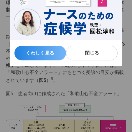
職種が連携して、心不全の発症や重症化を防ぐための体
制をつくる
ことが、心不全パンデミックに立ち向かう第
一歩になります。
筆者の地域でも、約5年前から和歌山市内の5つの急性
期病院が中心となり、和歌山心不全連絡協議会
（現：NPO法人和歌山心不全アラート）を立ち上げ、
心
不全増悪時の共通の受診基準
（和歌山心不全アラート）
くわしく見る
くわしく見る
閉じる
閉じる
やその教育、また
自己管理のための「和歌山心不全手
帳」
を作成しています。「和歌山心不全手帳」には、
「和歌山心不全アラート」にもとづく受診の目安が掲載
9
されています（
図5
）
。
図5 患者向けに作成された「和歌山心不全アラート」