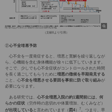
（文献6より引用）
②心不全増悪予防
心不全を一度発症すると、増悪と寛解を繰り返しなが
ら、心機能を含む身体機能が徐々に低下していきます。
そこで、少しでも心不全症状がコントロールされた時間
を長く過ごしてもらうために
増悪の徴候を早期発見する
こと、心
不全を増悪させる要因を事前に防ぐ取り組み
が
必要になります。
ある研究では、
心不全増悪入院の約1週間前には、何
らかの症状
（労作時の息切れや体重増加、むくみなど）
7
が出現している
と言われています（
図4
）
。つまり、早