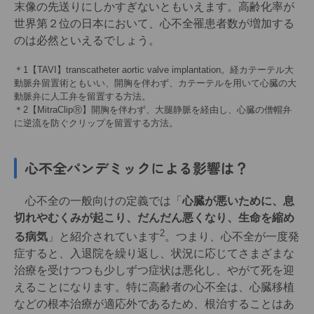
末像の先送りにしかすぎないともいえます。高齢化率が
世界第２位の日本において、心不全罹患者数が増加する
のは必然といえるでしょう。
＊1【TAVI】transcatheter aortic valve implantation。経カテーテル大
動脈弁留置術ともいい、開胸を伴わず、カテーテルを用いて心臓の大
動脈弁に人工弁を留置する方法。
＊2【MitraClipⓇ】開胸を伴わず、大腿静脈を経由し、心臓の僧帽弁
に逆流を防ぐクリップを留置する方法。
心不全パンデミックによる影響は？
心不全の一般向けの定義では「
心臓が悪いために、息
切れやむくみが起こり、だんだん悪くなり、生命を縮め
2
る病気
」と紹介されています
。つまり、心不全が一度発
症すると、入退院を繰り返し、状況に応じてさまざまな
治療を受けつつも少しずつ症状は悪化し、やがて死を迎
えることになります。特に高齢者の心不全は、心臓移植
などの根本治療が適応外であるため、根治することはあ