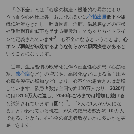
「心不全」とは「心臓の構造・機能的な異常により、
うっ血や心内圧上昇、およびあるいは
心拍出量
低下や組
織低灌流をきたし、呼吸困難、浮腫、倦怠感などの症状
や運動耐容能低下を呈する症候群」であるとガイドライ
2
ンで定義されています
。心不全になるということは、
心
ポンプ機能が破綻するような何らかの原因疾患がある
と
いうことになります。
近年、生活習慣の欧米化に伴う虚血性心疾患（心筋梗
塞、
狭心症
など）の増加や、高齢化などによる高血圧や
心臓弁膜症の増加などにより、心不全の患者さんは急増
しています。罹患者数は全国で約120万人おり、
2030年
には131.5万人に達し、2040年ごろまでは増加し続ける
3
と試算されています（
図1
）
。「2人に1人ががんにな
る」といわれている現在、がんの罹患者数が約100万人
であることから、心不全の罹患者数がいかに多いかを実
感できます。