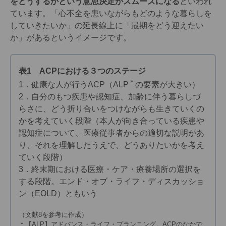
をどうするかという意思決定がスムーズになる
といわれ
ています。「心不全を患いながらもどのような暮らしを
していきたいか」の延長線上に「最期をどう迎えたい
か」があるというイメージです。
表1 ACPにおける３つのステージ
＊
1．健康な人が行うACP（ALP
の要素が大きい）
2．自分のもつ疾患や認知症、加齢に伴う暮らしづ
らさに、どう折り合いをつけながらも生きていくの
かを考えていく段階（本人が向き合っている疾患や
認知症について、医療従事者からの適切な説明があ
り、それを理解したうえで、どうありたいかを考え
ていく段階）
3．終末期における医療・ケア・療養場所の選択を
する段階。エンド・オブ・ライフ・ディスカッショ
ン（EOLD）ともいう
（文献8を参考に作成）
＊【ALP】アドバンス・ライフ・プランニング。ACPのなかで