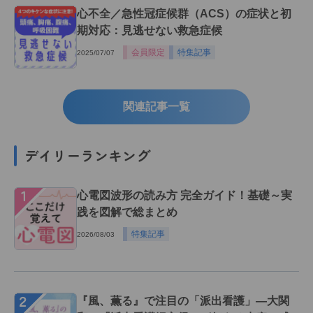
心不全／急性冠症候群（ACS）の症状と初
期対応：見逃せない救急症候
会員限定
特集記事
2025/07/07
関連記事一覧
デイリーランキング
１
心電図波形の読み方 完全ガイド！基礎～実
践を図解で総まとめ
特集記事
2026/08/03
２
『風、薫る』で注目の「派出看護」―大関