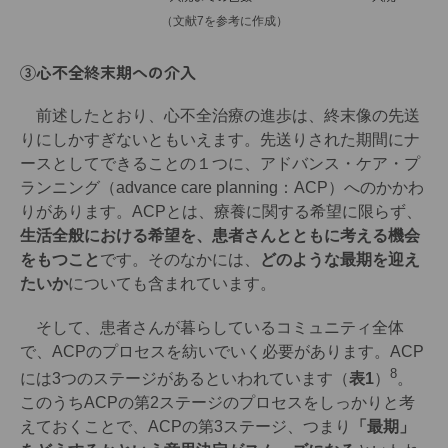
（文献7を参考に作成）
③心不全終末期への介入
前述したとおり、心不全治療の進歩は、終末像の先送
りにしかすぎないともいえます。先送りされた期間にナ
ースとしてできることの１つに、アドバンス・ケア・プ
ランニング（advance care planning：ACP）へのかかわ
りがあります。ACPとは、療養に関する希望に限らず、
生活全般における希望を、患者さんとともに考える機会
をもつこと
です。そのなかには、
どのような最期を迎え
たいか
についても含まれています。
そして、患者さんが暮らしているコミュニティ全体
で、ACPのプロセスを紡いでいく必要があります。ACP
8
には3つのステージがあるといわれています（
表1
）
。
このうちACPの第2ステージのプロセスをしっかりと考
えておくことで、ACPの第3ステージ、つまり
「最期」