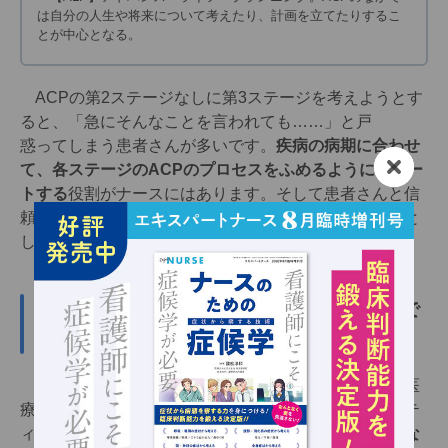
は自分の人生や将来について考えたり、計画を立てたりするこ
とが中心となる。
ACPの第2ステージなしに第3ステージを考えようとす
ると、「急にそんなことを言われても……」と戸
惑ってしまう患者さんが多いです。
疾病の病期に合わせ
て、各ステージのACPのプロセスをふめるようにサポー
トする
役割がナースにはあります。そして患者さんと信
頼関係を構築し、職種間・病院と在宅をつなぐ調整役と
しての活躍も期待されます。
心不全を早期発見、 治療するための地域で
の取り組み
心不全の早期発見・治療は１つの社会問題であり、医
療機関のみならず心不全の患者さんが暮らすコミュニテ
ィ全体で取り組むべき課題です。
地域全体でさまざまな