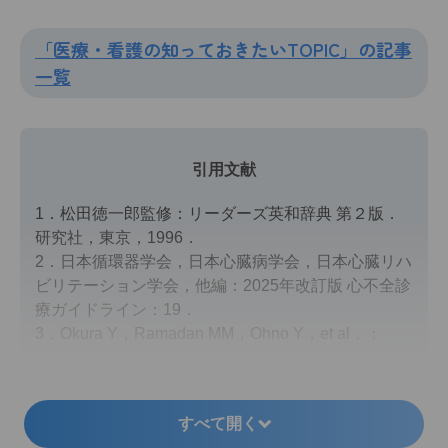
「医療・看護の知っておきたいTOPIC」の記事
一覧
引用文献
1．松田徳一郎監修：リーダーズ英和辞典 第２版．
研究社，東京，1996．
2．日本循環器学会，日本心臓病学会，日本心臓リハ
ビリテーション学会，他編：2025年改訂版 心不全診
療ガイドライン：19．
3．Okura Y，Ramadan MM，Ohno Y，et al．：
Impending epidemic: future projection of heart failure
in Japan to the year 2055．
Circ J
2008；72（3）：
489-491．
すべて開く
4．厚生労働省：令和３（2021）年度 国民医療費の