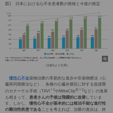
図1 日本における心不全患者数の推移と今後の推定
（文献3より引用）
慢性心不全
薬物治療の革新的な進歩や非薬物療法（心
臓再同期療法など）、各種の心臓弁膜症に対する低侵襲
＊1
Ⓡ＊2
のカテーテル手術（TAVI
やMitraClip
など）の進展
も相まって、
患者さんの予後は飛躍的に改善
していま
す。しかし、
慢性心不全が基本的には根治不能な進行性
の難治性疾患である
ことを考えれば、治療の進歩は、終