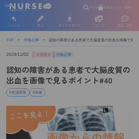
さがす
会員ログイン（無料）
トレンド
学ぶ
ライフスタイル
メディア
用語・資料
TOP
特集記事
認知の障害がある患者で大脳皮質の出血を画像で見るポ
2024/11/02
会員限定
特集記事
認知の障害がある患者で大脳皮質の
出血を画像で見るポイント#40
#意識障害
#画像