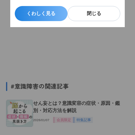
くわしく見る
くわしく見る
閉じる
閉じる
#意識障害の関連記事
せん妄とは？意識変容の症状・原因・鑑
別・対応方法を解説
会員限定
特集記事
2026/01/07