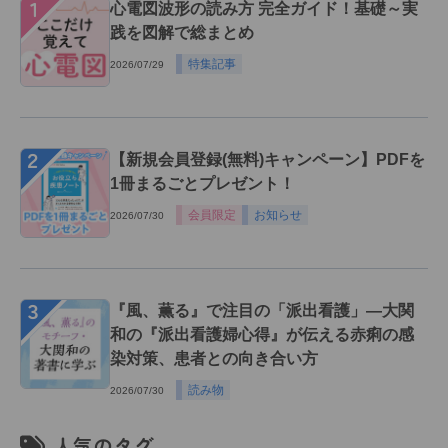
１
心電図波形の読み方 完全ガイド！基礎～実
践を図解で総まとめ
特集記事
2026/07/29
２
【新規会員登録(無料)キャンペーン】PDFを
1冊まるごとプレゼント！
会員限定
お知らせ
2026/07/30
３
『風、薫る』で注目の「派出看護」―大関
和の『派出看護婦心得』が伝える赤痢の感
染対策、患者との向き合い方
読み物
2026/07/30
人気のタグ