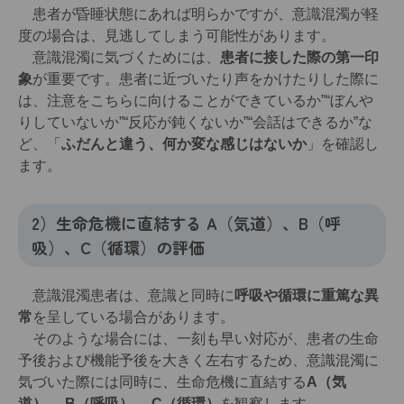
患者が昏睡状態にあれば明らかですが、意識混濁が軽
度の場合は、見逃してしまう可能性があります。
意識混濁に気づくためには、
患者に接した際の第一印
象
が重要です。患者に近づいたり声をかけたりした際に
は、注意をこちらに向けることができているか”“ぼんや
りしていないか”“反応が鈍くないか”“会話はできるか”な
ど、「
ふだんと違う、何か変な感じはないか
」を確認し
ます。
2）生命危機に直結する A（気道）、B（呼
吸）、C（循環）の評価
意識混濁患者は、意識と同時に
呼吸や循環に重篤な異
常
を呈している場合があります。
そのような場合には、一刻も早い対応が、患者の生命
予後および機能予後を大きく左右するため、意識混濁に
気づいた際には同時に、生命危機に直結する
A（気
道）、 B（呼吸）、 C（循環）
を観察します。