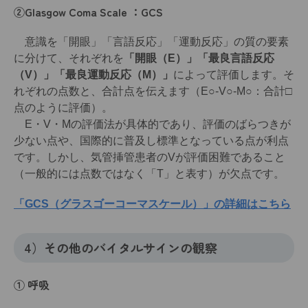
②Glasgow Coma Scale ：GCS
意識を「開眼」「言語反応」「運動反応」の質の要素
に分けて、それぞれを
「開眼（E）」「最良言語反応
（V）」「最良運動反応（M）」
によって評価します。そ
れぞれの点数と、合計点を伝えます（E○-V○-M○：合計□
点のように評価）。
E・V・Mの評価法が具体的であり、評価のばらつきが
少ない点や、国際的に普及し標準となっている点が利点
です。しかし、気管挿管患者のVが評価困難であること
（一般的には点数ではなく「T」と表す）が欠点です。
「GCS（グラスゴーコーマスケール）」の詳細はこちら
4）その他のバイタルサインの観察
① 呼吸