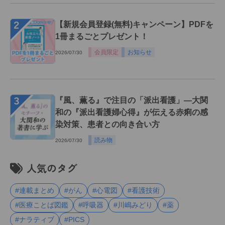
２
【新規会員登録(無料)キャンペーン】PDFを
1冊まるごとプレゼント！
会員限定
お知らせ
2026/07/30
３
『風、薫る』で注目の「派出看護」―大関
和の『派出看護婦心得』が伝える赤痢の感
染対策、患者との向き合い方
読み物
2026/07/30
人気のタグ
#連載まとめ
#がん
#心電図
#看護技術
#医療ことば図鑑
#呼吸器
#川嶋みどり
#薬
#ナラティブ
#PICS