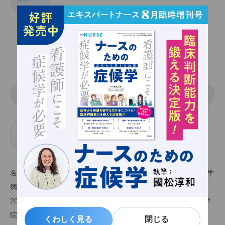
藤田医科大学医学部 脳神経外科学 教授
関連記事一覧
執筆
かわいゆうすけ
河合佑亮
藤田医科大学病院 看護部 看護科長、集中ケア認定看護師
名古屋大学医学部保健学科看護学専攻卒業後、藤田保健衛生大学
病院（現：藤田医科大学病院）へ就職。ICU、HCU等で勤務。
2013年集中ケア認定看護師の資格取得。2019年名古屋大学大学
院医学系研究科博士前期課程看護学専攻卒業。
くわしく見る
くわしく見る
閉じる
閉じる