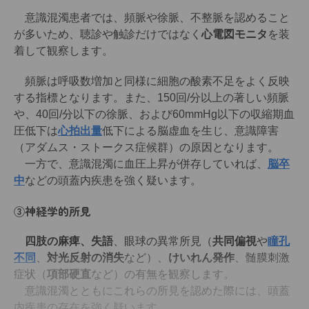
意識混濁患者では、頻脈や徐脈、不整脈を認めること
が多いため、聴診や触診だけではなく
心電図モニタ
を装
着して観察します。
頻脈は呼吸数増加と同様に細胞の酸素不足をよく反映
する指標となります。また、150回/分以上の著しい頻脈
や、40回/分以下の徐脈、および60mmHg以下の収縮期血
圧低下は
心拍出量
低下による脳虚血を生じ、意識障害
（アダムス・ストークス症候群）の原因となります。
一方で、意識混濁に血圧上昇が併存していれば、
脳卒
中
などの頭蓋内疾患を強く疑います。
③神経学的所見
四肢の麻痺、失語
、眼球の異常所見（
共同偏視
や
瞳孔
不同
、
対光反射の消失
など）、
けいれん発作
、髄膜刺激
症状（
項部硬直
など）の有無を観察します。
意識混濁とともにこれらの所見を認めた際には、頭蓋
内疾患の存在を強く疑います。