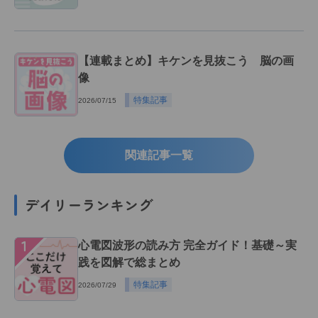
【連載まとめ】キケンを見抜こう 脳の画
像
特集記事
2026/07/15
関連記事一覧
デイリーランキング
１
心電図波形の読み方 完全ガイド！基礎～実
践を図解で総まとめ
特集記事
2026/07/29