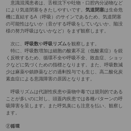
意識混濁患者は、舌根沈下や吐物・口腔内分泌物など
により気道閉塞をきたしやすいです。
気道閉塞
は生命危
機に直結するA（呼吸）のサインであるため、気道閉塞
の可能性はないか（音がする呼吸をしていないか、陥没
様の努力呼吸はないかなど）をまず観察します。
次に、
呼吸数
や
呼吸リズム
を観察します。
特に、呼吸数増加は細胞の酸素不足（低酸素症）を鋭
く反映するため、循環不全や呼吸不全、敗血症、ショッ
クなどに気づくための指標となります。また、呼吸数減
少は麻薬や鎮静薬などの過剰投与でも生じ、高二酸化炭
素血症による意識障害の原因となります。
呼吸リズムは代謝性疾患や薬物中毒では規則的である
ことが多いのに対し、頭蓋内疾患では各種パターンの呼
吸障害を呈します。また呼気臭にも注意を払い、観察し
ます。
②循環