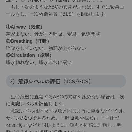
もし下記のようなABCの異常があれば、すぐに緊急コ
ールをし、一次救命処置（BLS）を開始します。
①Airway（気道）
声が出ない、音がする呼吸、窒息・気道閉塞
②Breathing（呼吸）
呼吸をしていない、胸郭が上がらない
③Circulation（循環）
脈が触れない、脈が非常に弱い
3）意識レベルの評価（JCS/GCS）
生命危機に直結するABCの異常を認めない場合は、次
に
意識レベルを評価
します。
意識レベルは呼吸・循環と同じように重要なバイタル
サインの1つであるため、「呼吸数○○回/分」「血圧○/
○mmHg」などと同じように、誰もが同様に理解し、判