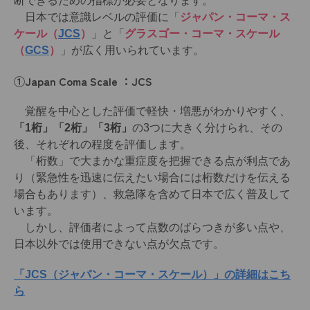
断できるための指標が必要となります。
日本では意識レベルの評価に「
ジャパン・コーマ・ス
ケール（
JCS
）
」と「
グラスゴー・コーマ・スケール
（
GCS
）
」が広く用いられています。
①Japan Coma Scale ：JCS
覚醒を中心とした評価で軽快・増悪がわかりやすく、
「1桁」「2桁」「3桁」
の3つに大きく分けられ、その
後、それぞれの程度を評価します。
「桁数」で大まかな重症度を把握できる点が利点であ
り（緊急性を迅速に伝えたい場合には桁数だけを伝える
場合もあります）、救急隊を含めて日本で広く普及して
います。
しかし、評価者によって点数のばらつきが多い点や、
日本以外では使用できない点が欠点です。
「JCS（ジャパン・コーマ・スケール）」の詳細はこち
ら