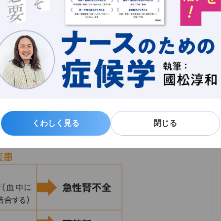
新
る
よ
くわしく見る
くわしく見る
閉じる
閉じる