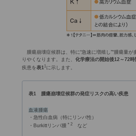
腫瘍崩壊症候群は、特に“急速に増殖し”“腫瘍量が多
りやくなります。また、
化学療法の開始後12～72
1
疾患を
表1
に示します。
表1 腫瘍崩壊症候群の発症リスクの高い疾患
血液腫瘍
・急性白血病（特にリンパ性）
＊2
・Burkittリンパ腫
など