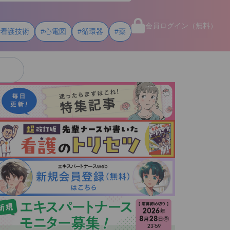
会員ログイン（無料）
#看護技術
#心電図
#循環器
#薬