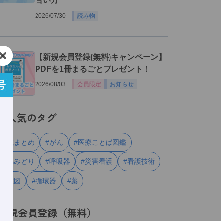
合い方
2026/07/30
読み物
３
【新規会員登録(無料)キャンペーン】
PDFを1冊まるごとプレゼント！
2026/08/03
会員限定
お知らせ
人気のタグ
#連載まとめ
#がん
#医療ことば図鑑
#川嶋みどり
#呼吸器
#災害看護
#看護技術
#心電図
#循環器
#薬
新規会員登録（無料）