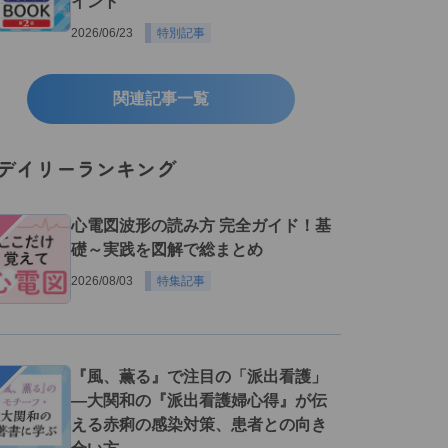
イント
2026/06/23
特別記事
関連記事一覧
デイリーランキング
１
心電図波形の読み方 完全ガイド！基
礎～実践を図解で総まとめ
2026/08/03
特集記事
２
『風、薫る』で注目の「派出看護」
―大関和の『派出看護婦心得』が伝
える赤痢の感染対策、患者との向き