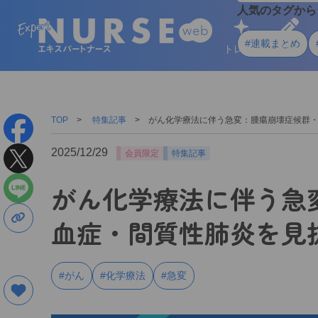
人気のタグから
#連載まとめ
トレンド
学ぶ
TOP
特集記事
がん化学療法に伴う急変：腫瘍崩壊症候群
2025/12/29
会員限定
特集記事
がん化学療法に伴う急
血症・間質性肺炎を見
#がん
#化学療法
#急変