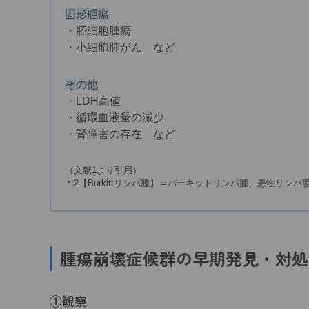
固形腫瘍
・胚細胞腫瘍
・小細胞肺がん など
その他
・LDH高値
・循環血液量の減少
・腎障害の存在 など
（文献1より引用）
＊2【Burkittリンパ腫】＝バーキットリンパ腫、悪性リンパ
腫瘍崩壊症候群の早期発見・対処
①観察