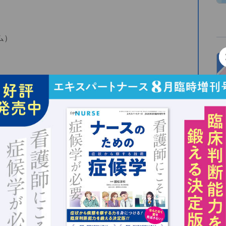
ム）
群
を疑おう！
て
細胞内物質が大量に血中へ放出されることによって起
低カルシウム血症などの、
生命を脅かす可能性がある電