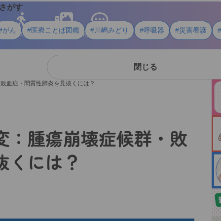
さがす
#がん
#医療ことば図鑑
#川嶋みどり
#呼吸器
#災害看護
ライフスタイル
メディア
用語・資料
閉じる
・敗血症・間質性肺炎を見抜くには？
変：腫瘍崩壊症候群・敗
抜くには？