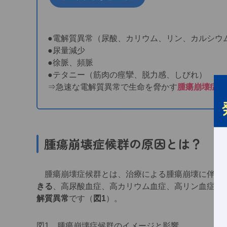
●電解質異常（尿酸、カリウム、リン、カルシウ
●尿量減少
●徐脈、頻脈
●テタニー（筋肉の痙攣、脱力感、しびれ）
⇒急速な電解質異常で生命を脅かす
腫瘍崩壊症候
腫瘍崩壊症候群の原因とは？
腫瘍崩壊症候群とは、治療による腫瘍崩壊に伴っ
きる
、高尿酸血症、高カリウム血症、高リン血症、
解質異常
です（
図1
）。
図1 腫瘍崩壊症候群のイメージと影響