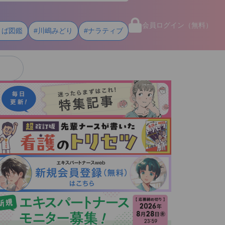
会員ログイン（無料）
とば図鑑
#川嶋みどり
#ナラティブ