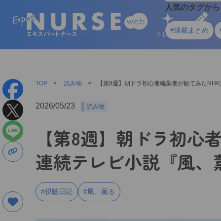
人気のタグから
#連載まとめ
トレンド
学ぶ
TOP
読み物
【第8週】朝ドラ初心者編集者が観てみたNH
2026/05/23
読み物
【第8週】朝ドラ初心者
連続テレビ小説『風
#視聴日記
#風、薫る