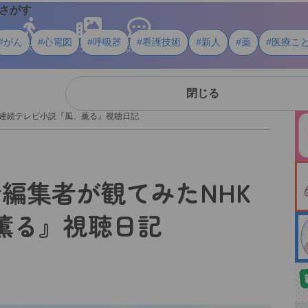
さがす
#がん
#心電図
#呼吸器
#看護技術
#新人
#薬
#医療こ
ライフスタイル
メディア
用語・資料
閉じる
K連続テレビ小説『風、薫る』視聴日記
編集者が観てみたNHK
、薫る』視聴日記