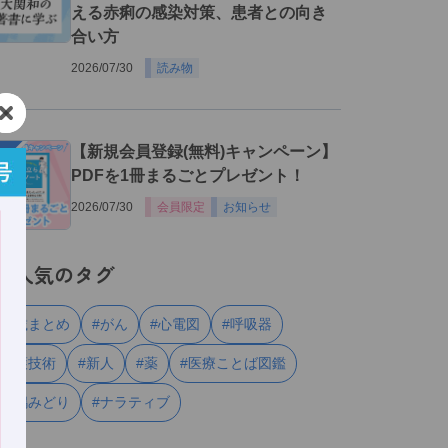
える赤痢の感染対策、患者との向き
合い方
2026/07/30
読み物
３
【新規会員登録(無料)キャンペーン】
PDFを1冊まるごとプレゼント！
2026/07/30
会員限定
お知らせ
人気のタグ
#連載まとめ
#がん
#心電図
#呼吸器
#看護技術
#新人
#薬
#医療ことば図鑑
#川嶋みどり
#ナラティブ