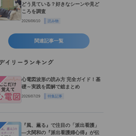
どう見ている？好きなシーンや見ど
ころを調査
2026/06/10
読み物
関連記事一覧
デイリーランキング
１
心電図波形の読み方 完全ガイド！基
礎～実践を図解で総まとめ
2026/07/29
特集記事
２
『風、薫る』で注目の「派出看護」
―大関和の『派出看護婦心得』が伝