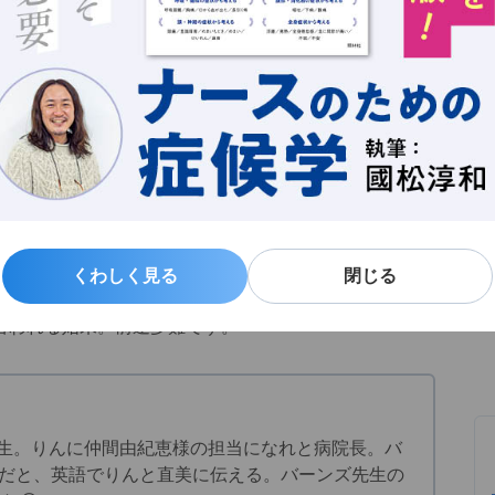
恵）の担当に、りん（見上愛）が抜てきされる。直
き合おうとするが、当の千佳子はなかなか心を開こ
新
る
よ
くわしく見る
くわしく見る
閉じる
閉じる
いわれたりん。情報収集もケアもさせてくれず、挙句に
言われる始末。前途多難です。
先生。りんに仲間由紀恵様の担当になれと病院長。バ
だと、英語でりんと直美に伝える。バーンズ先生の