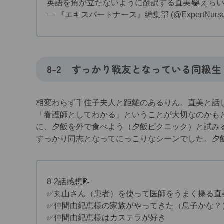
英語を角が立たないように翻訳する直美😂えらい
— 『エキスパートナース』編集部 (@ExpertNurse
8-2
すっかり戦友となっている同級生
相変わらず千佳子夫人と距離のあるりん。直美と話
「看護師としてわかる」ということが大切なのかも
に、夕飯を外で食べよう（夕飯ピクニック）と試み
すっかり同志となってにっこりなシーンでした。夕
8-2話感想📝
✅️丸山さん（患者）を使って医師をうまく操る直
✅️仲間由紀恵様の家族がやってきた（息子かな？
✅️仲間由紀恵様はカステラが好き