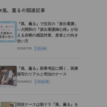
#風、薫るの関連記事
『風、薫る』で注目の「派出看護」
―大関和の『派出看護婦心得』が伝
える赤痢の感染対策、患者との向き
合い方
2026/07/30
読み物
『風、薫る』医事考証に聞く、医療
描写のリアルと明治のナース
2026/06/22
特別記事
現役ナースは朝ドラ『風、薫る』を