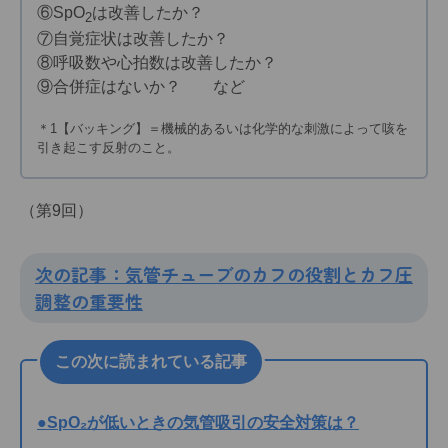
⑥SpO
は改善したか？
2
⑦自覚症状は改善したか？
⑧呼吸数や心拍数は改善したか？
⑨合併症はないか？ など
＊1【バッキング】＝機械的あるいは化学的な刺激によって咳を
引き起こす反射のこと。
（第9回）
次の記事：気管チューブのカフの役割とカフ圧
調整の重要性
この次に読まれている記事
●SpO₂が低いときの気管吸引の安全対策は？