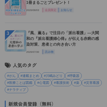
1冊まるごとプレゼント！
会員限定
お知らせ
2026/08/03
３
『風、薫る』で注目の「派出看護」―大関
和の『派出看護婦心得』が伝える赤痢の感
染対策、患者との向き合い方
読み物
2026/07/30
人気のタグ
#がん
#連載まとめ
#川嶋みどり
#呼吸器
#医療ことば図鑑
#心電図
#看護技術
#薬
#災害看護
#ナラティブ
新規会員登録（無料）