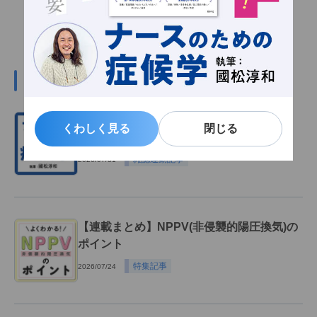
#呼吸器の関連記事
呼吸困難のアセスメント：「呼吸が変だ」
くわしく見る
くわしく見る
閉じる
閉じる
から考える病態【症候学】
雑誌連動記事
2026/07/31
【連載まとめ】NPPV(非侵襲的陽圧換気)の
ポイント
特集記事
2026/07/24