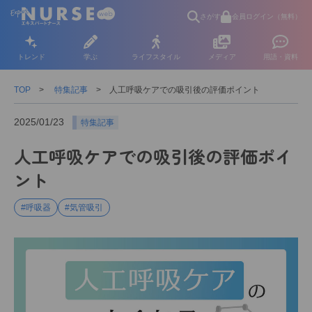
さがす
会員ログイン（無料）
トレンド
学ぶ
ライフスタイル
メディア
用語・資料
TOP
特集記事
人工呼吸ケアでの吸引後の評価ポイント
2025/01/23
特集記事
人工呼吸ケアでの吸引後の評価ポイ
ント
#呼吸器
#気管吸引