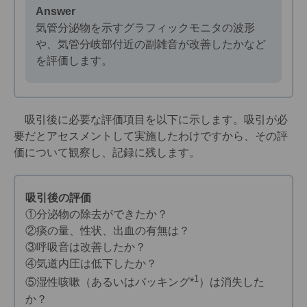
Answer
気管分泌物を示すグラフィックモニタの波形
や、気管分岐部付近の副雑音が改善したかなど
を評価します。
吸引後に必要な評価項目を以下に示します。吸引が必
要だとアセスメントして実施したわけですから、その評
価について観察し、記録に残します。
吸引後の評価
①分泌物の除去ができたか？
②痰の量、性状、出血の有無は？
③呼吸音は改善したか？
④気道内圧は低下したか？
1
⑤湿性咳嗽（あるいはバッキング*
）は消失した
か？