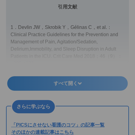
引用文献
1．Devlin JW，Skrobik Y，Gélinas C，et al.：
Clinical Practice Guidelines for the Prevention and
Management of Pain, Agitation/Sedation,
Delirium,Immobility, and Sleep Disruption in Adult
Patients in the ICU. Crit Care Med 2018；46（9）：
e825-e873．
すべて開く
さらに学ぶなら
「PICSにさせない看護のコツ」の記事一覧
そのほかの連載記事はこちら