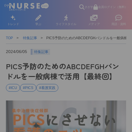
さがす
会員ログイン（無料）
トレンド
学ぶ
ライフスタイル
メディア
用語・資料
TOP
特集記事
PICS予防のためのABCDEFGHバンドルを一般病棟
2024/06/05
特集記事
PICS予防のためのABCDEFGHバン
ドルを一般病棟で活用【最終回】
#ICU
#PICS
#看護実践