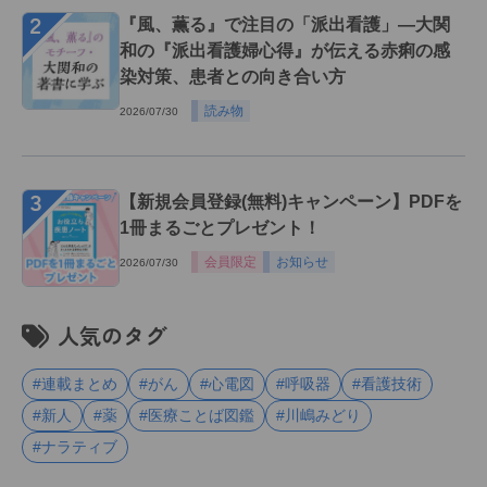
２
『風、薫る』で注目の「派出看護」―大関
和の『派出看護婦心得』が伝える赤痢の感
染対策、患者との向き合い方
読み物
2026/07/30
３
【新規会員登録(無料)キャンペーン】PDFを
1冊まるごとプレゼント！
会員限定
お知らせ
2026/07/30
人気のタグ
#連載まとめ
#がん
#心電図
#呼吸器
#看護技術
#新人
#薬
#医療ことば図鑑
#川嶋みどり
#ナラティブ