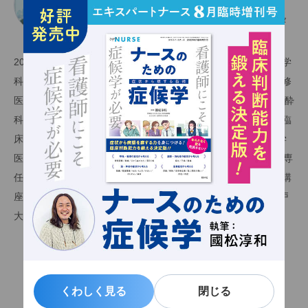
和歌山県立医科大学 医学部 救急・集中治療医学講座 教授、
和歌山県立医科大学附属病院 高度救命救急センター センタ
ー長
2000年3月香川医科大学医学部医学科（現：香川大学医学部医学
科）卒業。2000年4月から京都大学医学部附属病院整形外科研修
医、2008年4月から米国セントルイス ワシントン大学医学部麻酔
科博士後研究者。2014年5月米国ヴァンダービルト大学医学部臨
床研究マスターコース（MSCI）修了。2015年4月から東海大学
医学部付属八王子病院救急センター長、外科学系救命救急医学専
任准教授を経て、2018年7月神戸大学大学院医学研究科外科系講
座 災害・救急医学分野 先進救命救急医学部門 特命教授、神戸
大学医学部附属病院 救急部 外来医長。
関連記事一覧
くわしく見る
くわしく見る
閉じる
閉じる