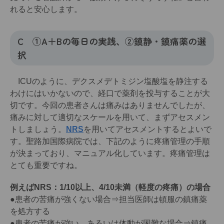
れると安心します。
C ①A＋Bの毎日の実践、②鎮静・鎮痛薬の選
択
ICUのように、デクスメデトミジン塩酸塩を静注する
わけにはいかないので、経口で薬剤を投与することが大
切です。今回の患者さんは痛みはありませんでしたが、
痛みに対して適切なスケールを用いて、まずアセスメン
トしましょう。
NRS
を用いてアセスメントするとよいで
す。聖路加国際病院では、下記のように疼痛管理の手順
が決まっており、マニュアル化しています。疼痛管理は
とても重要ですね。
例えばNRS：1/10以上、4/10未満（軽度の疼痛）の場合
●患者の苦痛が強くない場合⇒担当医師は頓服の鎮痛薬
を処方する
●患者の苦痛が強い、あるいは体動が困難な場合⇒鎮痛