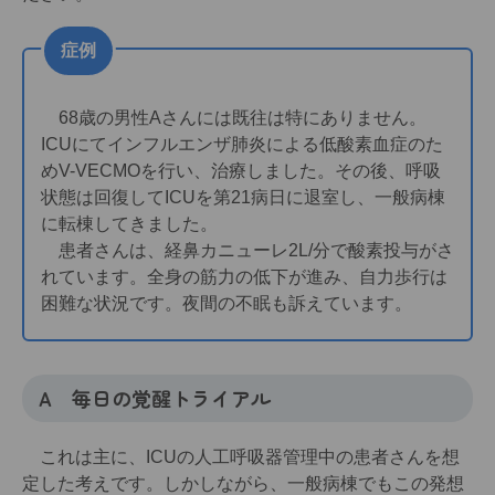
症例
68歳の男性Aさんには既往は特にありません。
ICUにてインフルエンザ肺炎による低酸素血症のた
めV-VECMOを行い、治療しました。その後、呼吸
状態は回復してICUを第21病日に退室し、一般病棟
に転棟してきました。
患者さんは、経鼻カニューレ2L/分で酸素投与がさ
れています。全身の筋力の低下が進み、自力歩行は
困難な状況です。夜間の不眠も訴えています。
A 毎日の覚醒トライアル
これは主に、ICUの人工呼吸器管理中の患者さんを想
定した考えです。しかしながら、一般病棟でもこの発想