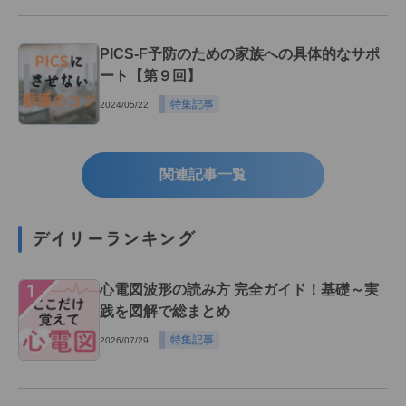
PICS-F予防のための家族への具体的なサポ
ート【第９回】
特集記事
2024/05/22
関連記事一覧
デイリーランキング
１
心電図波形の読み方 完全ガイド！基礎～実
践を図解で総まとめ
特集記事
2026/07/29