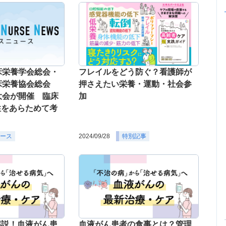
床栄養学会総会・
フレイルをどう防ぐ？看護師が
臨床栄養協会総会
押さえたい栄養・運動・社会参
大会が開催 臨床
加
性をあらためて考
ース
2024/09/28
特別記事
解説！血液がん患
血液がん患者の食事とは？管理