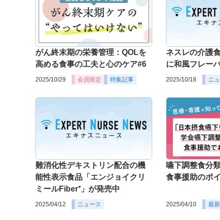
がん終末期の栄養管理：QOLを
ネスレの介護
高める食事の工夫と心のケア#6
に和風フレー
2025/10/29
会員限定
特集記事
2025/10/18
ニュ
難消化性デキストリン配合の機
嚥下調整食分類
能性表示食品「エンジョイクリ
食事援助のポ
ミールFiber⁺」が発売中
2025/04/12
ニュース
2025/04/10
最新