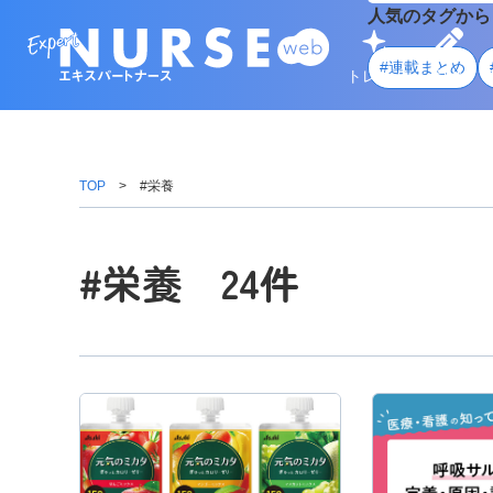
人気のタグから
#連載まとめ
トレンド
学ぶ
TOP
#栄養
#栄養 24件