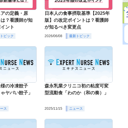
ニアの定義・原
日本人の食事摂取基準【2025年
とは？看護師が知
版】の改定ポイントは？看護師
ポイント
が知るべき変更点
トピック
2026/06/08
最新トピック
仕様の冷凍餃子
森永乳業クリニコ初の粘度可変
りゃヤバい餃子」
型流動食「わのか（和の奏）」
ース
2025/11/15
ニュース