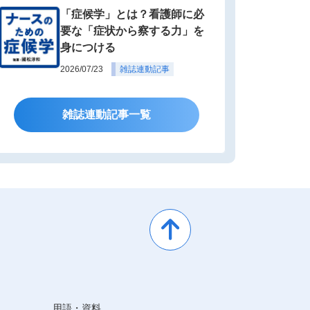
「症候学」とは？看護師に必
要な「症状から察する力」を
身につける
2026/07/23
雑誌連動記事
雑誌連動記事一覧
用語・資料