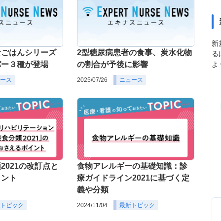
新
食ごはんシリーズ
2型糖尿病患者の食事、炭水化物
る
よ
バー３種が登場
の割合が予後に影響
ース
2025/07/26
ニュース
2021の改訂点と
食物アレルギーの基礎知識：診
イント
療ガイドライン2021に基づく定
義や分類
トピック
2024/11/04
最新トピック