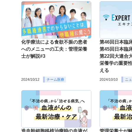
化学療法による食欲不振の患者
第46回日本臨
へのメニューの工夫：管理栄養
第45回日本
士が解説#3
第22回大連合
栄養学の重要
える
2024/10/12
チーム医療
2024/10/10
ニュ
造血幹細胞移植治療時の血液が
管理栄養士が