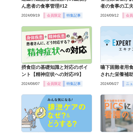
ん患者の食事管理#12
者の食事の工夫
2024/09/19
会員限定
特集記事
2024/09/12
会員
摂食症の基礎知識と対応のポイ
嚥下困難者用
ント【精神症状への対応#9】
された栄養補
2024/08/07
会員限定
特集記事
2024/06/27
ニュ