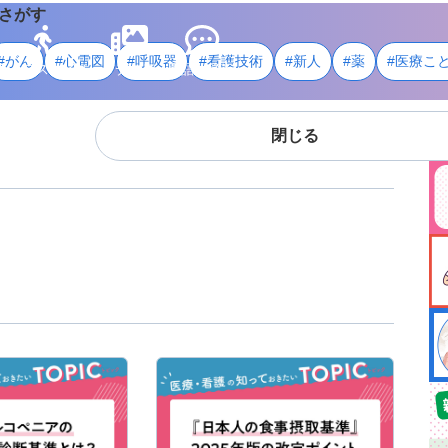
さがす
#がん
#心電図
#呼吸器
#看護技術
#新人
#薬
#医療こ
ライフスタイル
メディア
用語・資料
閉じる