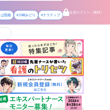
会員ログイン（無料）
とば図鑑
#川嶋みどり
#ナラティブ