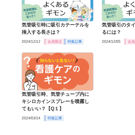
気管吸引時に吸引カテーテルを
気管吸引のタ
挿入する長さは？
るには？
2024/12/12
会員限定
特集記事
2024/12/05
会員
気管吸引時、気管チューブ内に
キシロカインスプレーを噴霧し
てもいい？【Q１】
2024/03/14
特集記事