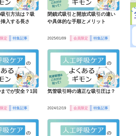
の吸引方法は？吸
閉鎖式吸引と開放式吸引の違い
を挿入する長さ
や具体的な手順とメリット
限定
特集記事
2025/01/09
会員限定
特集記事
までが安全？1回
気管吸引時の適正な吸引圧は？
限定
特集記事
2024/12/19
会員限定
特集記事