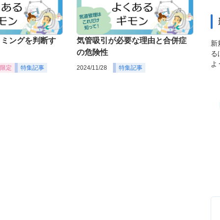
イミングを判断す
気管吸引が必要な理由と合併症
新
の危険性
る
よ
限定
特集記事
2024/11/28
特集記事