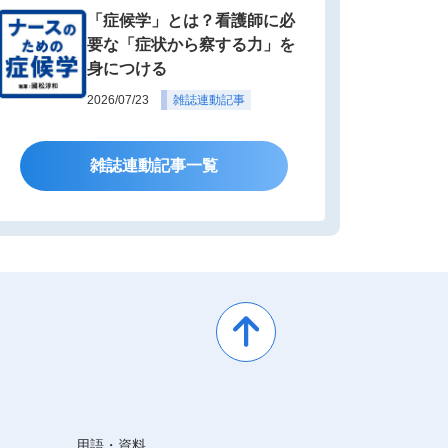
「症候学」とは？看護師に必
要な「症状から察する力」を
身につける
2026/07/23
雑誌連動記事
雑誌連動記事一覧
用語・資料