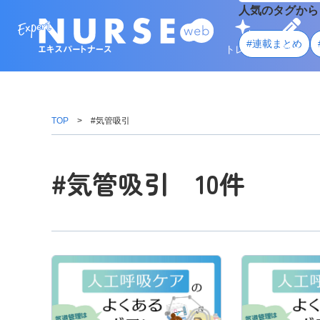
人気のタグから
#連載まとめ
トレンド
学ぶ
TOP
#気管吸引
#気管吸引 10件