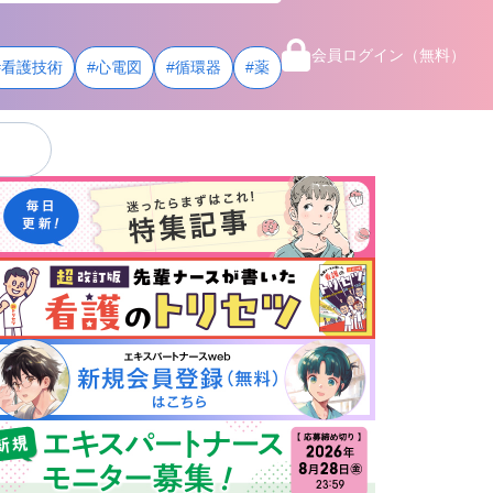
会員ログイン（無料）
#看護技術
#心電図
#循環器
#薬