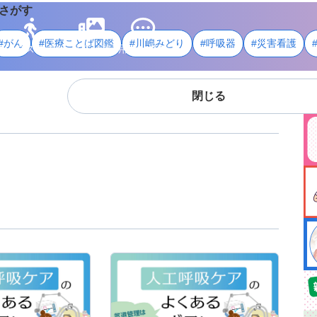
さがす
#がん
#医療ことば図鑑
#川嶋みどり
#呼吸器
#災害看護
ライフスタイル
メディア
用語・資料
閉じる