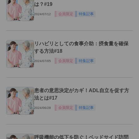
は？#19
会員限定
特集記事
2024/07/12
リハビリとしての食事介助：摂食量を確保
する方法#18
会員限定
特集記事
2024/07/05
患者の意思決定がカギ！ADL自立を促す方
法とは#17
会員限定
特集記事
2024/06/28
呼吸機能の低下を防ぐ！ベッドサイド訪問