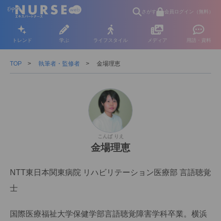
さがす
会員ログイン（無料）
トレンド
学ぶ
ライフスタイル
メディア
用語・資料
TOP
執筆者・監修者
金場理恵
こんば りえ
金場理恵
NTT東日本関東病院 リハビリテーション医療部 言語聴覚
士
国際医療福祉大学保健学部言語聴覚障害学科卒業。横浜