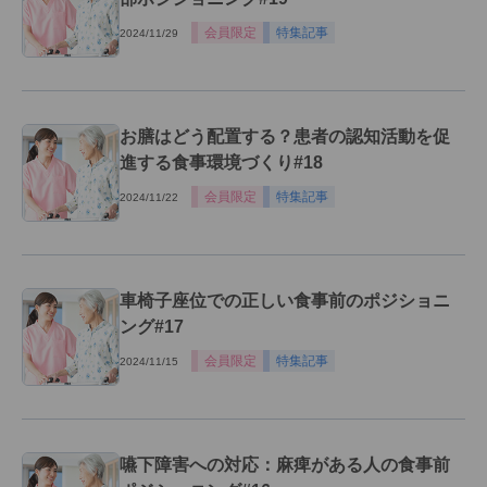
会員限定
特集記事
2024/11/29
お膳はどう配置する？患者の認知活動を促
進する食事環境づくり#18
会員限定
特集記事
2024/11/22
車椅子座位での正しい食事前のポジショニ
ング#17
会員限定
特集記事
2024/11/15
嚥下障害への対応：麻痺がある人の食事前