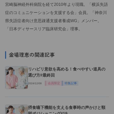
宮崎脳神経外科病院を経て2010年より現職。「横浜失語
症のコミュニケーションを支援する会」会員。「神奈川
県失語症者向け意思疎通支援者養成WG」メンバー。
「日本ディサースリア臨床研究会」理事。
金場理恵の関連記事
リハビリ意欲を高める！食べやすい道具の
選び方#最終回
会員限定
特集記事
2024/12/06
摂食嚥下機能を支える食事時の声かけと頸
部ポジショニング#19