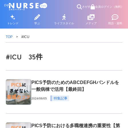
さがす
会員ログイン（無料）
トレンド
学ぶ
ライフスタイル
メディア
用語・資料
TOP
#ICU
#ICU 35件
PICS予防のためのABCDEFGHバンドルを
一般病棟で活用【最終回】
特集記事
2024/06/05
PICS予防における多職種連携の重要性【第