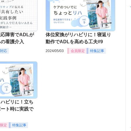
応障害でADLが
体位変換がリハビリに！寝返り
への看護介入
動作でADLを高める工夫#9
対応
2024/05/03
会員限定
特集記事
リハビリに！立ち
ポート時に実践で
限定
特集記事