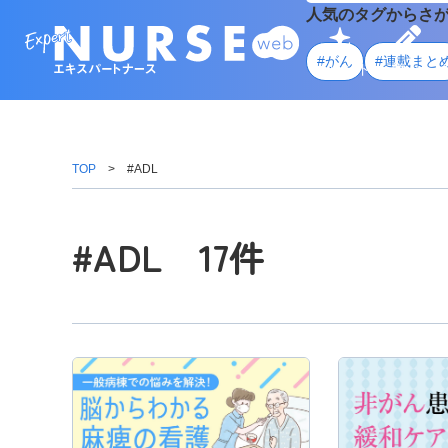
人気のタグからさ
#がん
#連載まと
トレンド
学ぶ
TOP
#ADL
#ADL 17件