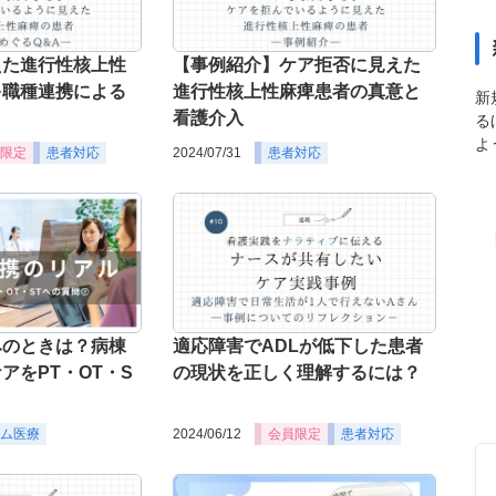
えた進行性核上性
【事例紹介】ケア拒否に見えた
多職種連携による
進行性核上性麻痺患者の真意と
新
看護介入
る
よ
限定
患者対応
2024/07/31
患者対応
みのときは？病棟
適応障害でADLが低下した患者
アをPT・OT・S
の現状を正しく理解するには？
ム医療
2024/06/12
会員限定
患者対応