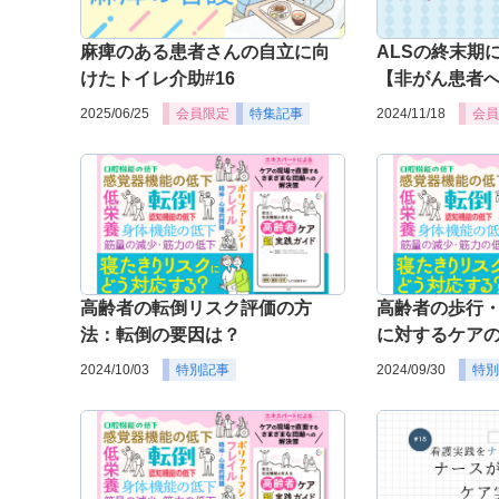
麻痺のある患者さんの自立に向
ALSの終末期
けたトイレ介助#16
【非がん患者
2025/06/25
会員限定
特集記事
2024/11/18
会員
高齢者の転倒リスク評価の方
高齢者の歩行・
法：転倒の要因は？
に対するケア
2024/10/03
特別記事
2024/09/30
特別