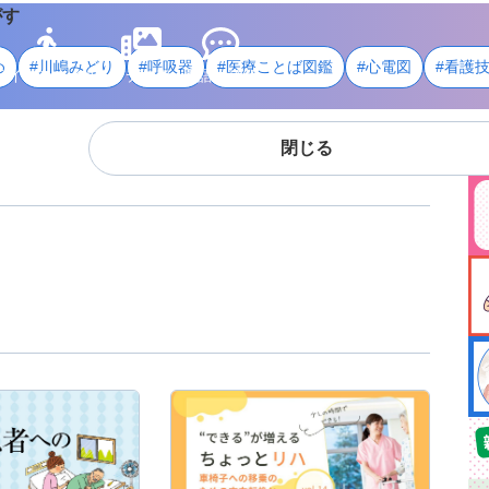
がす
め
#川嶋みどり
#呼吸器
#医療ことば図鑑
#心電図
#看護
ライフスタイル
メディア
用語・資料
閉じる