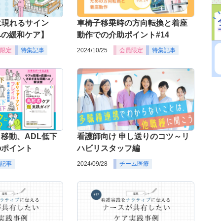
に現れるサイン
車椅子移乗時の方向転換と着座
への緩和ケア】
動作での介助ポイント#14
限定
特集記事
2024/10/25
会員限定
特集記事
移動、ADL低下
看護師向け 申し送りのコツ～リ
のポイント
ハビリスタッフ編
記事
2024/09/28
チーム医療