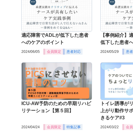
適応障害でADLが低下した患者
【事例紹介】適
へのケアのポイント
低下した患者
2024/06/05
会員限定
患者対応
2024/05/29
患者
ICU-AW予防のための早期リハビ
トイレ誘導が
リテーション【第５回】
上がり動作サ
きるケア#3
2024/04/24
会員限定
特集記事
2024/03/22
会員