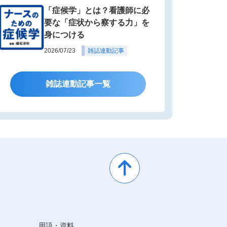
「症候学」とは？看護師に必
要な「症状から察する力」を
身につける
2026/07/23
雑誌連動記事
雑誌連動記事一覧
用語・資料