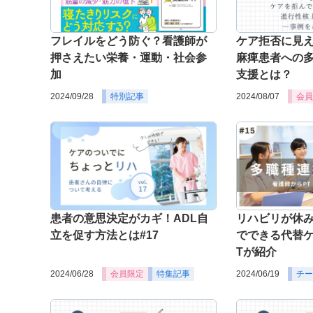
フレイルをどう防ぐ？看護師が
ケア拒否に見
押さえたい栄養・運動・社会参
麻痺患者への
加
支援とは？
2024/09/28
特別記事
2024/08/07
会員
患者の意思決定がカギ！ADL自
リハビリが休
立を促す方法とは#17
でできる代替ケ
Tが紹介
2024/06/28
会員限定
特集記事
2024/06/19
チー