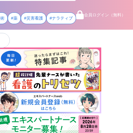
会員ログイン（無料）
技術
#薬
#災害看護
#ナラティブ