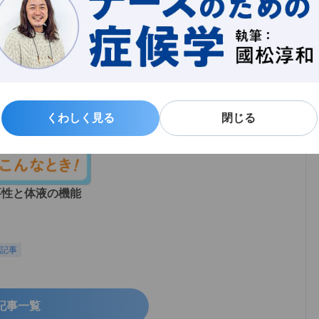
れで起こる溢水と
脱水の症状と輸液での正しい対
察ポイント【in-o
応方法【in-out】
限定
特集記事
2025/09/04
会員限定
特集記事
くわしく見る
くわしく見る
閉じる
閉じる
要性と体液の機能
記事
記事一覧