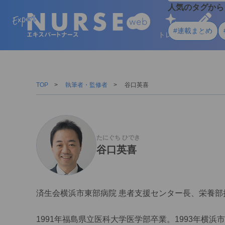
人気のタグから
#連載まとめ
トレンド
学ぶ
TOP
執筆者・監修者
谷口英喜
たにぐち ひでき
谷口英喜
済生会横浜市東部病院 患者支援センター長、栄養部
1991年福島県立医科大学医学部卒業。1993年横浜