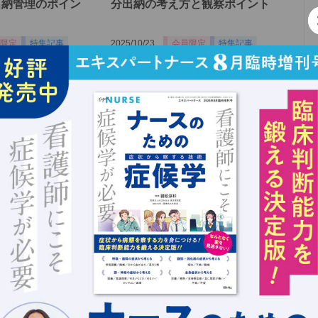
出納管理のポイン
分出納の考え方と観察ポイント
限定
特集記事
2025/10/23
会員限定
特集記事
！水分出納の見方
水分出納における体重測定の重
要性【in-out】
限定
特集記事
2025/09/25
会員限定
特集記事