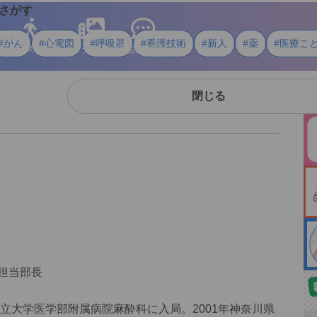
さがす
#がん
#心電図
#呼吸器
#看護技術
#新人
#薬
#医療こ
ライフスタイル
メディア
用語・資料
閉じる
担当部長
市立大学医学部附属病院麻酔科に入局。2001年神奈川県