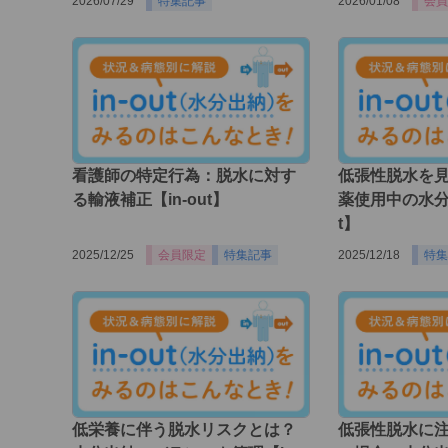
2026/07/29
特集記事
2026/01/08
会員
看護師の特定行為：脱水に対す
低張性脱水を
る輸液補正【in-out】
薬使用中の水分出
t】
2025/12/25
会員限定
特集記事
2025/12/18
特集
低栄養に伴う脱水リスクとは？
低張性脱水に