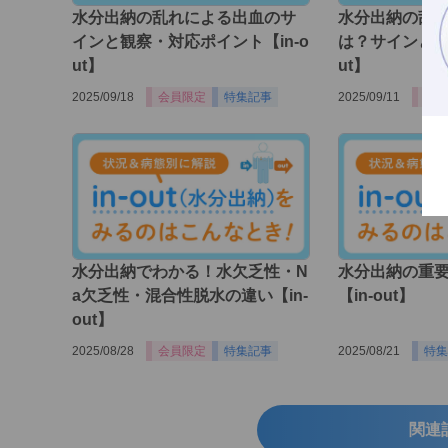
水分出納の乱れによる出血のサ
水分出納の乱
インと観察・対応ポイント【in-o
は？サインと観
ut】
ut】
2025/09/18
会員限定
特集記事
2025/09/11
会員
水分出納でわかる！水欠乏性・N
水分出納の重
a欠乏性・混合性脱水の違い【in-
【in-out】
out】
2025/08/28
会員限定
特集記事
2025/08/21
特集
関連