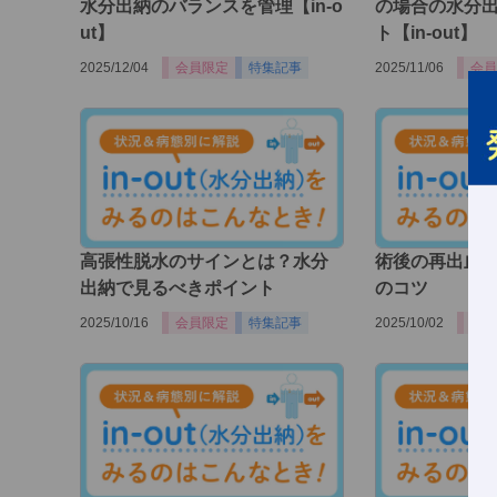
水分出納のバランスを管理【in-o
の場合の水分
ut】
ト【in-out】
2025/12/04
会員限定
特集記事
2025/11/06
会員
高張性脱水のサインとは？水分
術後の再出血
出納で見るべきポイント
のコツ
2025/10/16
会員限定
特集記事
2025/10/02
会員