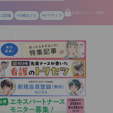
会員ログイン（無料）
とば図鑑
#川嶋みどり
#ナラティブ