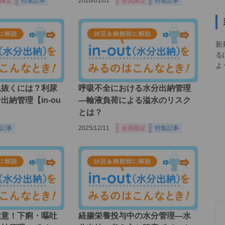
限定
特集記事
2026/01/01
会員限定
特集記事
新
る
よ
見抜くには？利尿
呼吸不全における水分出納管理
納管理【in-ou
―輸液負荷による溢水のリスク
とは？
記事
2025/12/11
会員限定
特集記事
注意！下痢・嘔吐
経腸栄養投与中の水分管理―水