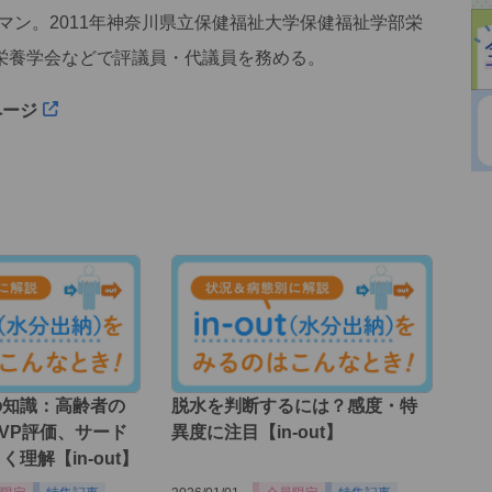
アマン。2011年神奈川県立保健福祉大学保健福祉学部栄
栄養学会などで評議員・代議員を務める。
ページ
の知識：高齢者の
脱水を判断するには？感度・特
VP評価、サード
異度に注目【in-out】
理解【in-out】