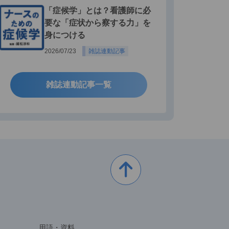
「症候学」とは？看護師に必
要な「症状から察する力」を
身につける
2026/07/23
雑誌連動記事
雑誌連動記事一覧
用語・資料