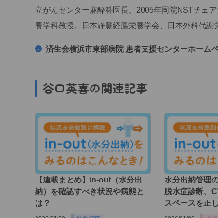
立がんセンター麻酔科医長、2005年同院NSTチェ
養学科教授。日本静脈経腸栄養学会、日本外科代謝
済生会横浜市東部病院 患者支援センターホーム
谷口英喜の関連記事
【連載まとめ】in-out（水分出
水分出納管理
納）を確認すべき状況や病態と
脱水症診断、C
は？
スペースを正しく