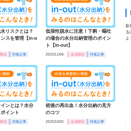
新
脱水リスクとは？
低張性脱水に注意！下痢・嘔吐
る
よ
ンスを管理【in-o
の場合の水分出納管理のポイン
ト【in-out】
限定
特集記事
2025/11/06
会員限定
特集記事
サインとは？水分
術後の再出血！水分出納の見方
きポイント
のコツ
限定
特集記事
2025/10/02
会員限定
特集記事