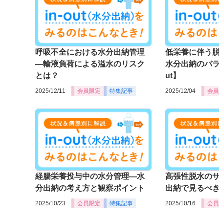
呼吸不全における水分出納管理
低栄養に伴う
―輸液負荷による溢水のリスク
水分出納のバラ
とは？
ut】
2025/12/11
会員限定
特集記事
2025/12/04
会員
経腸栄養投与中の水分管理―水
高張性脱水の
分出納の考え方と観察ポイント
出納で見るべ
2025/10/23
会員限定
特集記事
2025/10/16
会員