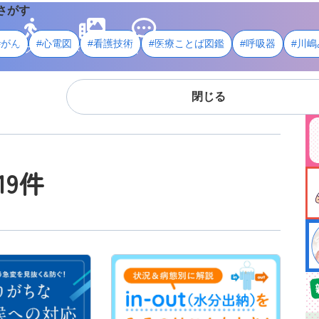
さがす
#がん
#心電図
#看護技術
#医療ことば図鑑
#呼吸器
#川嶋
ライフスタイル
メディア
用語・資料
閉じる
19件