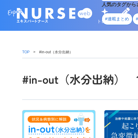
人気のタグから
#連載まとめ
トレンド
学ぶ
TOP
#in-out（水分出納）
#in-out（水分出納） 