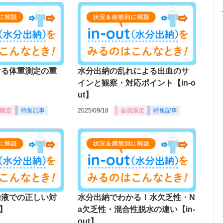
ける体重測定の重
水分出納の乱れによる出血のサ
インと観察・対応ポイント【in-o
ut】
限定
特集記事
2025/09/18
会員限定
特集記事
輸液での正しい対
水分出納でわかる！水欠乏性・N
t】
a欠乏性・混合性脱水の違い【in-
out】