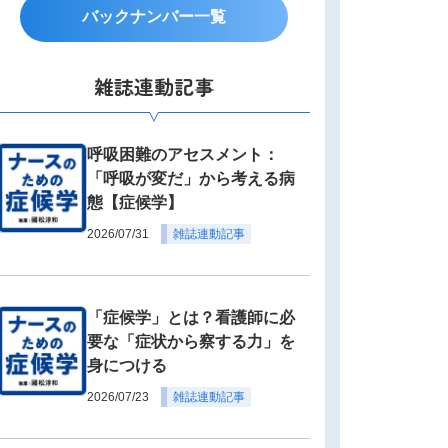
バックナンバー一覧
雑誌連動記事
呼吸困難のアセスメント：
「呼吸が変だ」から考える病
態【症候学】
2026/07/31
雑誌連動記事
「症候学」とは？看護師に必
要な「症状から察する力」を
身につける
2026/07/23
雑誌連動記事