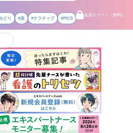
会員ログイン（無料）
みどり
#薬
#ナラティブ
#PICS