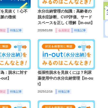
変を見抜く！心不
水分出納管理の知識：高齢者の
整脈の徴候
脱水症診断、CVP評価、サード
スペースを正しく理解【in-out】
限定
特集記事
2026/01/08
会員限定
特集記事
行為：脱水に対す
低張性脱水を見抜くには？利尿
out】
薬使用中の水分出納管理【in-ou
t】
限定
特集記事
2025/12/18
特集記事