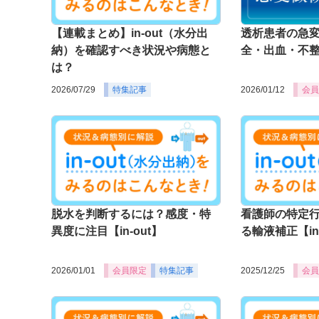
【連載まとめ】in-out（水分出
透析患者の急
納）を確認すべき状況や病態と
全・出血・不
は？
2026/07/29
特集記事
2026/01/12
会員
脱水を判断するには？感度・特
看護師の特定
異度に注目【in-out】
る輸液補正【in-
2026/01/01
会員限定
特集記事
2025/12/25
会員