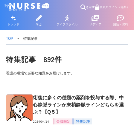
さがす
会員ログイン（無料）
トレンド
学ぶ
ライフスタイル
メディア
用語・資料
TOP
特集記事
特集記事 892件
看護の現場で必要な知識をお届けします。
術後に多くの種類の薬剤を投与する際、中
心静脈ラインか末梢静脈ラインどちらを選
ぶ？【Q５】
会員限定
特集記事
2024/04/14