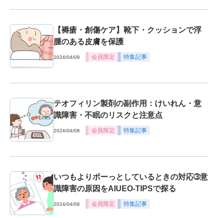
【褥瘡・創傷ケア】靴下・クッションで浮
腫のある皮膚を保護
会員限定
特集記事
2024/04/09
テオフィリン製剤の副作用：けいれん・意
識障害・不眠のリスクと注意点
会員限定
特集記事
2024/04/08
いつもよりボーっとしているときの対応➂意
識障害の原因をAIUEO-TIPSで探る
会員限定
特集記事
2024/04/08