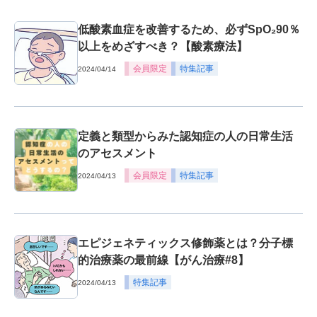
低酸素血症を改善するため、必ずSpO₂90％
以上をめざすべき？【酸素療法】
会員限定
特集記事
2024/04/14
定義と類型からみた認知症の人の日常生活
のアセスメント
会員限定
特集記事
2024/04/13
エピジェネティックス修飾薬とは？分子標
的治療薬の最前線【がん治療#8】
特集記事
2024/04/13