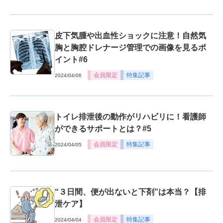
皮下気腫や出血性ショックに注意！自然気
胸と胸腔ドレナージ管理での画像を見るポ
イント#6
会員限定
特集記事
2024/04/06
トイレ排泄後の動作がリハビリに！看護師
ができるサポートとは？#5
会員限定
特集記事
2024/04/05
“３日間、便が出ないと下剤”は本当？【排
泄ケア】
会員限定
特集記事
2024/04/04