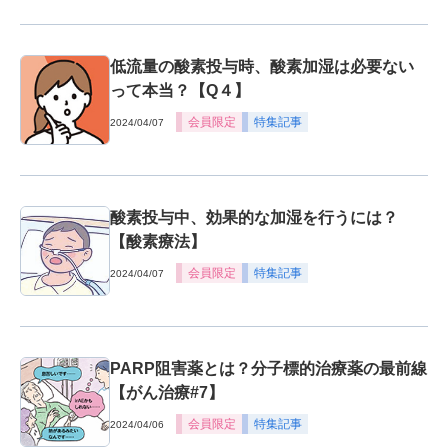
低流量の酸素投与時、酸素加湿は必要ない
って本当？【Q４】
会員限定
特集記事
2024/04/07
酸素投与中、効果的な加湿を行うには？
【酸素療法】
会員限定
特集記事
2024/04/07
PARP阻害薬とは？分子標的治療薬の最前線
【がん治療#7】
会員限定
特集記事
2024/04/06