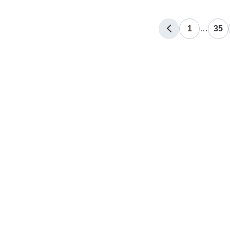
1
…
35