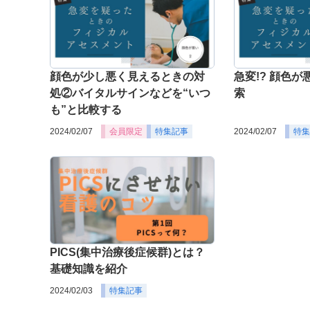
顔色が少し悪く見えるときの対
急変!? 顔色
処②バイタルサインなどを“いつ
索
も”と比較する
2024/02/07
会員限定
特集記事
2024/02/07
特集
PICS(集中治療後症候群)とは？
基礎知識を紹介
2024/02/03
特集記事