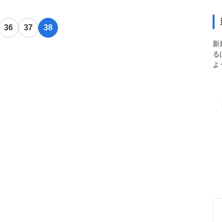
36
37
38
新
る
よ