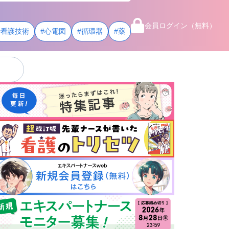
会員ログイン（無料）
#看護技術
#心電図
#循環器
#薬