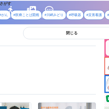
さがす
#がん
#医療ことば図鑑
#川嶋みどり
#呼吸器
#災害看護
ライフスタイル
メディア
用語・資料
閉じる