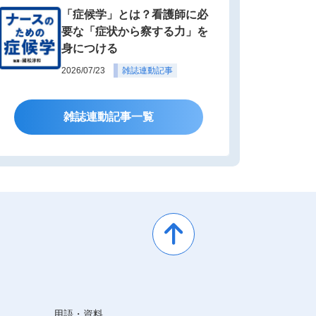
「症候学」とは？看護師に必
要な「症状から察する力」を
身につける
2026/07/23
雑誌連動記事
雑誌連動記事一覧
用語・資料