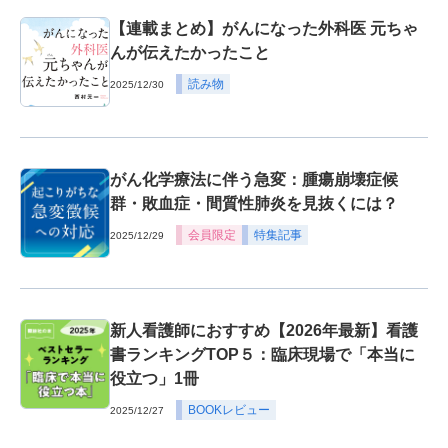
【連載まとめ】がんになった外科医 元ちゃ
んが伝えたかったこと
読み物
2025/12/30
がん化学療法に伴う急変：腫瘍崩壊症候
群・敗血症・間質性肺炎を見抜くには？
会員限定
特集記事
2025/12/29
新人看護師におすすめ【2026年最新】看護
書ランキングTOP５：臨床現場で「本当に
役立つ」1冊
BOOKレビュー
2025/12/27