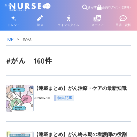
さがす
会員ログイン（無料）
トレンド
学ぶ
ライフスタイル
メディア
用語・資料
TOP
#がん
#がん 160件
【連載まとめ】がん治療・ケアの最新知識
特集記事
2026/07/20
【連載まとめ】がん終末期の看護師の役割