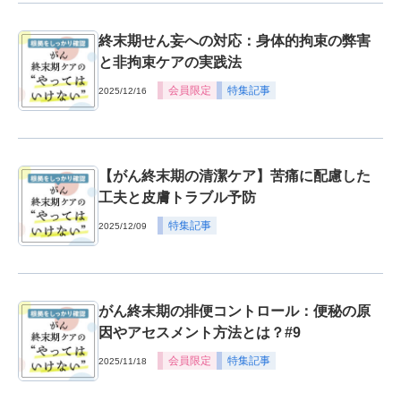
終末期せん妄への対応：身体的拘束の弊害
と非拘束ケアの実践法
会員限定
特集記事
2025/12/16
【がん終末期の清潔ケア】苦痛に配慮した
工夫と皮膚トラブル予防
特集記事
2025/12/09
がん終末期の排便コントロール：便秘の原
因やアセスメント方法とは？#9
会員限定
特集記事
2025/11/18