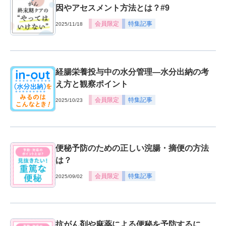
因やアセスメント方法とは？#9
会員限定
特集記事
2025/11/18
経腸栄養投与中の水分管理―水分出納の考
え方と観察ポイント
会員限定
特集記事
2025/10/23
便秘予防のための正しい浣腸・摘便の方法
は？
会員限定
特集記事
2025/09/02
抗がん剤や麻薬による便秘を予防するに