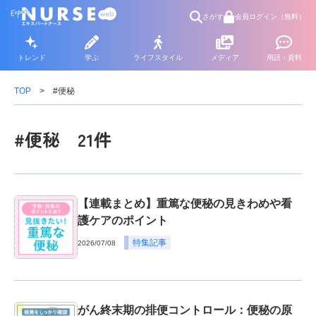
さがす
会員ログイン（無料）
トレンド
学ぶ
ライフスタイル
メディア
用語・資料
TOP
#便秘
#便秘 21件
【連載まとめ】重篤な便秘の見きわめや看
護ケアのポイント
特集記事
2026/07/08
がん終末期の排便コントロール：便秘の原