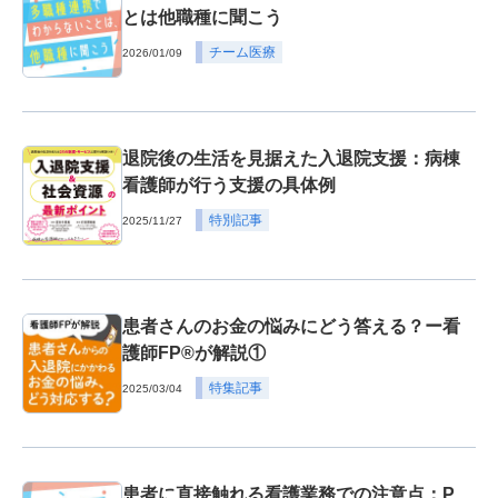
とは他職種に聞こう
チーム医療
2026/01/09
退院後の生活を見据えた入退院支援：病棟
看護師が行う支援の具体例
特別記事
2025/11/27
患者さんのお金の悩みにどう答える？ー看
護師FP®が解説①
特集記事
2025/03/04
患者に直接触れる看護業務での注意点：P